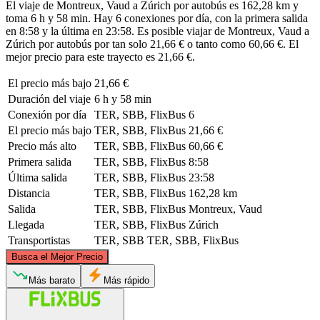
El viaje de Montreux, Vaud a Zúrich por autobús es 162,28 km y
toma 6 h y 58 min. Hay 6 conexiones por día, con la primera salida
en 8:58 y la última en 23:58. Es posible viajar de Montreux, Vaud a
Zúrich por autobús por tan solo 21,66 € o tanto como 60,66 €. El
mejor precio para este trayecto es 21,66 €.
El precio más bajo
21,66 €
Duración del viaje
6 h y 58 min
Conexión por día
TER, SBB, FlixBus
6
El precio más bajo
TER, SBB, FlixBus
21,66 €
Precio más alto
TER, SBB, FlixBus
60,66 €
Primera salida
TER, SBB, FlixBus
8:58
Última salida
TER, SBB, FlixBus
23:58
Distancia
TER, SBB, FlixBus
162,28 km
Salida
TER, SBB, FlixBus
Montreux, Vaud
Llegada
TER, SBB, FlixBus
Zúrich
Transportistas
TER, SBB
TER, SBB, FlixBus
©
CARTO
, ©
OpenStreetMap
contributors
Busca el Mejor Precio
Zurich
Más barato
Más rápido