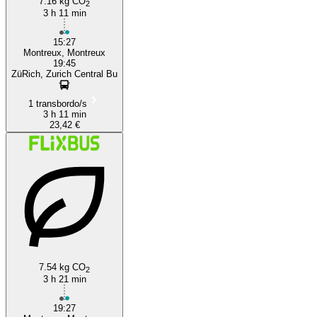
7.16 kg CO
2
3 h 11 min
15:27
Montreux, Montreux
19:45
ZüRich, Zurich Central Bu
1 transbordo/s
3 h 11 min
23,42 €
7.54 kg CO
2
3 h 21 min
19:27