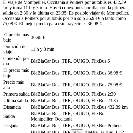
El viaje de Montpellier, Occitania a Poitiers por autobús es 432,39
km y toma 11 h y 3 min. Hay 6 conexiones por día, con la primera
salida en 2:30 y la última en 23:35. Es posible viajar de Montpellier,
Occitania a Poitiers por autobús por tan solo 36,98 € o tanto como
75,08 €. El mejor precio para este trayecto es 36,98 €.
El precio más
36,98 €
bajo
Duración del
11 h y 3 min
viaje
Conexión por
BlaBlaCar Bus, TER, OUIGO, FlixBus
6
día
El precio más
BlaBlaCar Bus, TER, OUIGO, FlixBus
36,98 €
bajo
Precio más
BlaBlaCar Bus, TER, OUIGO, FlixBus
75,08 €
alto
Primera salida
BlaBlaCar Bus, TER, OUIGO, FlixBus
2:30
Última salida
BlaBlaCar Bus, TER, OUIGO, FlixBus
23:35
Distancia
BlaBlaCar Bus, TER, OUIGO, FlixBus
432,39 km
BlaBlaCar Bus, TER, OUIGO, FlixBus
Salida
Montpellier, Occitania
Llegada
BlaBlaCar Bus, TER, OUIGO, FlixBus
Poitiers
BlaBlaCar Bus, TER
BlaBlaCar Bus, TER,
Más