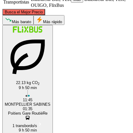
Transportistas
OUIGO, FlixBus
©
CARTO
, ©
OpenStreetMap
contributors
Busca el Mejor Precio
Poitiers
Más barato
Más rápido
Montpellier
22.13 kg CO
2
9 h 50 min
11:45
MONTPELLIER SABINES
01:35
Poitiers Gare RoutièRe
1 transbordo/s
9 h 50 min