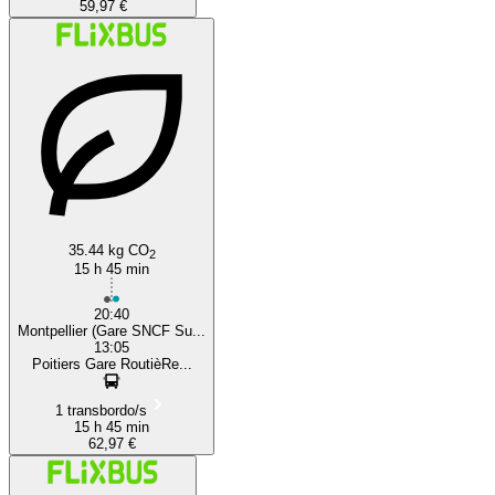
59,97 €
35.44 kg CO
2
15 h 45 min
20:40
Montpellier (Gare SNCF Su...
13:05
Poitiers Gare RoutièRe...
1 transbordo/s
15 h 45 min
62,97 €