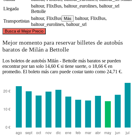
baltour, FlixBus, baltour_eurolines, baltour_srl
Llegada
Bettolle
baltour, FlixBus
baltour, FlixBus,
Más
Transportistas
baltour_eurolines, baltour_srl
©
CARTO
, ©
OpenStreetMap
contributors
Busca el Mejor Precio
Milan
Mejor momento para reservar billetes de autobús
baratos de Milán a Bettolle
Los boletos de autobús Milán - Bettolle más baratos se pueden
encontrar por tan solo 14,60 € si tiene suerte, o 18,66 € en
promedio. El boleto más caro puede costar tanto como 24,71 €.
Bettolle