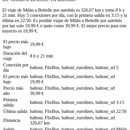
El viaje de Milán a Bettolle por autobús es 326,67 km y toma 8 h y
21 min. Hay 5 conexiones por día, con la primera salida en 3:15 y la
última en 22:50. Es posible viajar de Milán a Bettolle por autobús
por tan solo 19,99 € o tanto como 39,99 €. El mejor precio para este
trayecto es 19,99 €.
El precio más
19,99 €
bajo
Duración del
8 h y 21 min
viaje
Conexión por
baltour, FlixBus, baltour_eurolines, baltour_srl
5
día
El precio más
baltour, FlixBus, baltour_eurolines, baltour_srl
bajo
19,99 €
Precio más
baltour, FlixBus, baltour_eurolines, baltour_srl
alto
39,99 €
Primera
baltour, FlixBus, baltour_eurolines, baltour_srl
3:15
salida
Última salida
baltour, FlixBus, baltour_eurolines, baltour_srl
22:50
baltour, FlixBus, baltour_eurolines, baltour_srl
Distancia
326,67 km
Salida
baltour, FlixBus, baltour_eurolines, baltour_srl
Milán