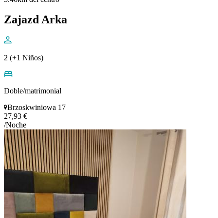
Zajazd Arka
2 (+1 Niños)
Doble/matrimonial
Brzoskwiniowa 17
27,93 €
/Noche