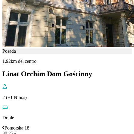
Posada
1.92km del centro
Linat Orchim Dom Gościnny
2 (+1 Niños)
Doble
Pomorska 18
30,25 €