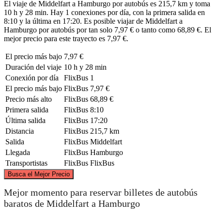
El viaje de Middelfart a Hamburgo por autobús es 215,7 km y toma
10 h y 28 min. Hay 1 conexiones por día, con la primera salida en
8:10 y la última en 17:20. Es posible viajar de Middelfart a
Hamburgo por autobús por tan solo 7,97 € o tanto como 68,89 €. El
mejor precio para este trayecto es 7,97 €.
El precio más bajo
7,97 €
Duración del viaje
10 h y 28 min
Conexión por día
FlixBus
1
El precio más bajo
FlixBus
7,97 €
Precio más alto
FlixBus
68,89 €
Primera salida
FlixBus
8:10
Última salida
FlixBus
17:20
Distancia
FlixBus
215,7 km
Salida
FlixBus
Middelfart
Llegada
FlixBus
Hamburgo
Transportistas
FlixBus
FlixBus
©
CARTO
, ©
OpenStreetMap
contributors
Busca el Mejor Precio
Middelfart
Mejor momento para reservar billetes de autobús
baratos de Middelfart a Hamburgo