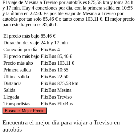
El viaje de Mesina a Treviso por autobús es 875,58 km y toma 24 h
y 17 min. Hay 4 conexiones por día, con la primera salida en 10:55
y la última en 22:50. Es posible viajar de Mesina a Treviso por
autobús por tan solo 85,46 € o tanto como 103,11 €. El mejor precio
para este trayecto es 85,46 €.
El precio más bajo
85,46 €
Duración del viaje
24 h y 17 min
Conexión por día
FlixBus
4
El precio más bajo
FlixBus
85,46 €
Precio más alto
FlixBus
103,11 €
Primera salida
FlixBus
10:55
Última salida
FlixBus
22:50
Distancia
FlixBus
875,58 km
Salida
FlixBus
Mesina
Llegada
FlixBus
Treviso
Transportistas
FlixBus
FlixBus
©
CARTO
, ©
OpenStreetMap
contributors
Busca el Mejor Precio
Treviso
Encuentra el mejor día para viajar a Treviso en
autobús