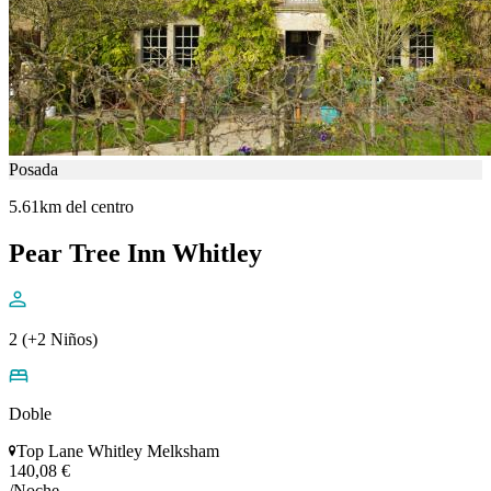
Posada
5.61km del centro
Pear Tree Inn Whitley
2 (+2 Niños)
Doble
Top Lane Whitley Melksham
140,08 €
/Noche