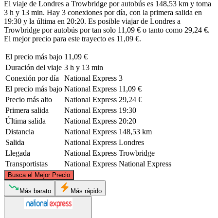
El viaje de Londres a Trowbridge por autobús es 148,53 km y toma
3 h y 13 min. Hay 3 conexiones por día, con la primera salida en
19:30 y la última en 20:20. Es posible viajar de Londres a
Trowbridge por autobús por tan solo 11,09 € o tanto como 29,24 €.
El mejor precio para este trayecto es 11,09 €.
El precio más bajo
11,09 €
Duración del viaje
3 h y 13 min
Conexión por día
National Express
3
El precio más bajo
National Express
11,09 €
Precio más alto
National Express
29,24 €
Primera salida
National Express
19:30
Última salida
National Express
20:20
Distancia
National Express
148,53 km
Salida
National Express
Londres
Llegada
National Express
Trowbridge
Transportistas
National Express
National Express
©
CARTO
, ©
OpenStreetMap
contributors
Busca el Mejor Precio
Más barato
Más rápido