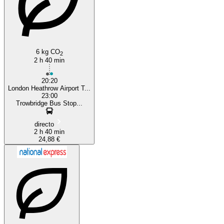
6 kg CO
2
2 h 40 min
20:20
London Heathrow Airport T...
23:00
Trowbridge Bus Stop...
directo
2 h 40 min
24,88 €