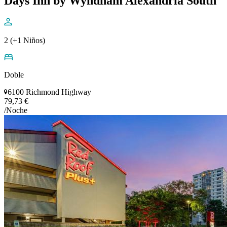
Days Inn by Wyndham Alexandria South
2 (+1 Niños)
Doble
6100 Richmond Highway
79,73 €
/Noche