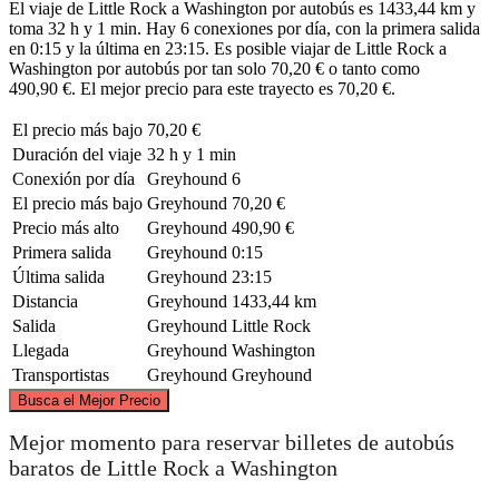
El viaje de Little Rock a Washington por autobús es 1433,44 km y
toma 32 h y 1 min. Hay 6 conexiones por día, con la primera salida
en 0:15 y la última en 23:15. Es posible viajar de Little Rock a
Washington por autobús por tan solo 70,20 € o tanto como
490,90 €. El mejor precio para este trayecto es 70,20 €.
El precio más bajo
70,20 €
Duración del viaje
32 h y 1 min
Conexión por día
Greyhound
6
El precio más bajo
Greyhound
70,20 €
Precio más alto
Greyhound
490,90 €
Primera salida
Greyhound
0:15
Última salida
Greyhound
23:15
Distancia
Greyhound
1433,44 km
Salida
Greyhound
Little Rock
Llegada
Greyhound
Washington
Transportistas
Greyhound
Greyhound
©
CARTO
, ©
OpenStreetMap
contributors
Busca el Mejor Precio
Mejor momento para reservar billetes de autobús
baratos de Little Rock a Washington
Washington, DC