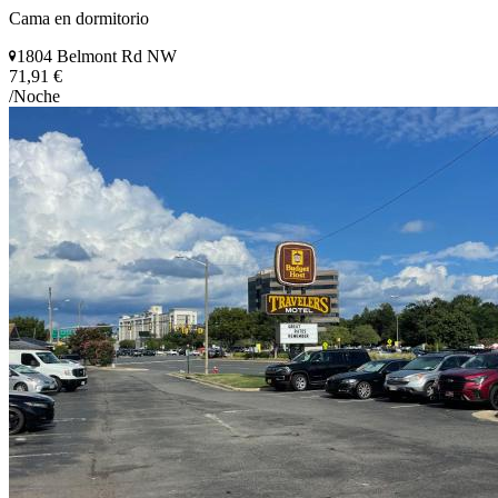
Cama en dormitorio
1804 Belmont Rd NW
71,91 €
/Noche