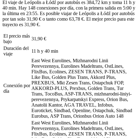
El viaje de Leópolis a Łódź por autobús es 384,72 km y toma 11 h y
40 min. Hay 148 conexiones por día, con la primera salida en 5:00 y
la última en 23:55. Es posible viajar de Leópolis a Łódź por autobús
por tan solo 31,90 € o tanto como 63,78 €. El mejor precio para este
trayecto es 31,90 €.
El precio más
31,90 €
bajo
Duración del
11 h y 40 min
viaje
East West Eurolines, Mizhnarodni Linii
Perevezennya, Eurolines Madeltrans, OstLines,
FlixBus, Ecolines, ZESEN TRANS, P-TRANS,
Like Bus, Golden Plus Trans, Akkord Plus,
PREXBUS, Mkt Zesen Trans, Ostapchuk FOP,
Conexión por
AKKORD-PLUS, Prexbus, Golden Trans, Tur
día
Trans, TocoBus, ASP-TRANS, mizhnarodni-liniyi-
perevezennya, Prykarpatskyi Express, Orion Bus,
Anatolii Kantor, AGA TRAVEL, Infobus,
Euroticket, Sindbad, Openline, Ostapchuk, Sindbad
Eurobus, ASP Trans, Orionbus Orion Auto
148
East West Eurolines, Mizhnarodni Linii
Perevezennya, Eurolines Madeltrans, OstLines,
FlixBus, Ecolines, ZESEN TRANS, P-TRANS,