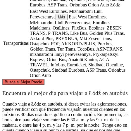
Eurobus, ASP Trans, Orionbus Orion Auto
Łódź
East West Eurolines, Mizhnarodni Linii
Perevezennya
East West Eurolines,
Más
Mizhnarodni Linii Perevezennya, Eurolines
Madeltrans, OstLines, FlixBus, Ecolines, ZESEN
TRANS, P-TRANS, Like Bus, Golden Plus Trans,
Akkord Plus, PREXBUS, Mkt Zesen Trans,
Transportistas
Ostapchuk FOP, AKKORD-PLUS, Prexbus,
Golden Trans, Tur Trans, TocoBus, ASP-TRANS,
mizhnarodni-liniyi-perevezennya, Prykarpatskyi
Express, Orion Bus, Anatolii Kantor, AGA
TRAVEL, Infobus, Euroticket, Sindbad, Openline,
Ostapchuk, Sindbad Eurobus, ASP Trans, Orionbus
Orion Auto
©
CARTO
, ©
OpenStreetMap
contributors
Busca el Mejor Precio
Łódź
Encuentra el mejor día para viajar a Łódź en autobús
Cuando viaje a Łódź en autobús, si desea evitar las aglomeraciones,
puede verificar con qué frecuencia viajarán nuestros clientes en los
próximos 30 días usando el gráfico a continuación. En promedio, las
horas pico para viajar son entre las 6:30 a. m. y las 9 a. m. de la
mañana, o entre las 4 p. m. y las 7 p. m. por la noche. Tenga esto en
cuenta cuando viaje a su punto de partida, ya que es posible que