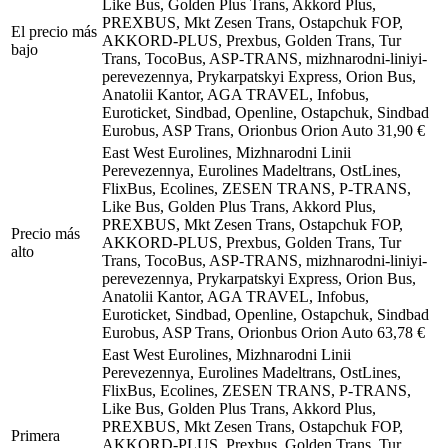
Like Bus, Golden Plus Trans, Akkord Plus,
PREXBUS, Mkt Zesen Trans, Ostapchuk FOP,
El precio más
AKKORD-PLUS, Prexbus, Golden Trans, Tur
bajo
Trans, TocoBus, ASP-TRANS, mizhnarodni-liniyi-
perevezennya, Prykarpatskyi Express, Orion Bus,
Anatolii Kantor, AGA TRAVEL, Infobus,
Euroticket, Sindbad, Openline, Ostapchuk, Sindbad
Eurobus, ASP Trans, Orionbus Orion Auto
31,90 €
East West Eurolines, Mizhnarodni Linii
Perevezennya, Eurolines Madeltrans, OstLines,
FlixBus, Ecolines, ZESEN TRANS, P-TRANS,
Like Bus, Golden Plus Trans, Akkord Plus,
PREXBUS, Mkt Zesen Trans, Ostapchuk FOP,
Precio más
AKKORD-PLUS, Prexbus, Golden Trans, Tur
alto
Trans, TocoBus, ASP-TRANS, mizhnarodni-liniyi-
perevezennya, Prykarpatskyi Express, Orion Bus,
Anatolii Kantor, AGA TRAVEL, Infobus,
Euroticket, Sindbad, Openline, Ostapchuk, Sindbad
Eurobus, ASP Trans, Orionbus Orion Auto
63,78 €
East West Eurolines, Mizhnarodni Linii
Perevezennya, Eurolines Madeltrans, OstLines,
FlixBus, Ecolines, ZESEN TRANS, P-TRANS,
Like Bus, Golden Plus Trans, Akkord Plus,
PREXBUS, Mkt Zesen Trans, Ostapchuk FOP,
Primera
AKKORD-PLUS, Prexbus, Golden Trans, Tur