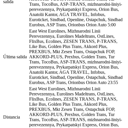
salida
Trans, TocoBus, ASP-TRANS, mizhnarodni-liniyi-
perevezennya, Prykarpatskyi Express, Orion Bus,
Anatolii Kantor, AGA TRAVEL, Infobus,
Euroticket, Sindbad, Openline, Ostapchuk, Sindbad
Eurobus, ASP Trans, Orionbus Orion Auto
5:00
East West Eurolines, Mizhnarodni Linii
Perevezennya, Eurolines Madeltrans, OstLines,
FlixBus, Ecolines, ZESEN TRANS, P-TRANS,
Like Bus, Golden Plus Trans, Akkord Plus,
PREXBUS, Mkt Zesen Trans, Ostapchuk FOP,
Última salida
AKKORD-PLUS, Prexbus, Golden Trans, Tur
Trans, TocoBus, ASP-TRANS, mizhnarodni-liniyi-
perevezennya, Prykarpatskyi Express, Orion Bus,
Anatolii Kantor, AGA TRAVEL, Infobus,
Euroticket, Sindbad, Openline, Ostapchuk, Sindbad
Eurobus, ASP Trans, Orionbus Orion Auto
23:55
East West Eurolines, Mizhnarodni Linii
Perevezennya, Eurolines Madeltrans, OstLines,
FlixBus, Ecolines, ZESEN TRANS, P-TRANS,
Like Bus, Golden Plus Trans, Akkord Plus,
PREXBUS, Mkt Zesen Trans, Ostapchuk FOP,
AKKORD-PLUS, Prexbus, Golden Trans, Tur
Distancia
Trans, TocoBus, ASP-TRANS, mizhnarodni-liniyi-
perevezennya, Prykarpatskyi Express, Orion Bus,