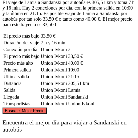
El viaje de Lamia a Sandanski por autobús es 305,51 km y toma 7 h
y 16 min. Hay 2 conexiones por día, con la primera salida en 10:00
y la última en 21:15. Es posible viajar de Lamia a Sandanski por
autobús por tan solo 33,50 € o tanto como 40,00 €. El mejor precio
para este trayecto es 33,50 €.
El precio más bajo
33,50 €
Duración del viaje
7 h y 16 min
Conexión por día
Union Ivkoni
2
El precio más bajo
Union Ivkoni
33,50 €
Precio más alto
Union Ivkoni
40,00 €
Primera salida
Union Ivkoni
10:00
Última salida
Union Ivkoni
21:15
Distancia
Union Ivkoni
305,51 km
Salida
Union Ivkoni
Lamia
Llegada
Union Ivkoni
Sandanski
Transportistas
Union Ivkoni
Union Ivkoni
©
CARTO
, ©
OpenStreetMap
contributors
Busca el Mejor Precio
Sandanski
Encuentra el mejor día para viajar a Sandanski en
autobús