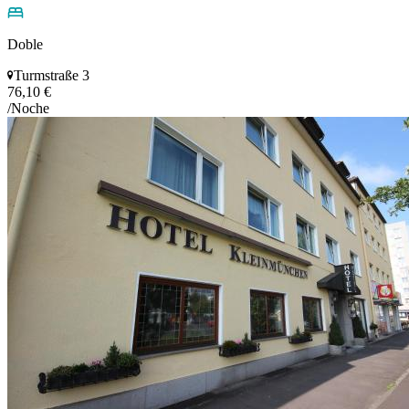
Doble
Turmstraße 3
76,10 €
/Noche