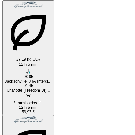
27.19 kg CO
2
12 h 5 min
08:05
Jacksonville, JTA Interci...
01:45
Charlotte (Freedom Dr)...
2 transbordos
12 h 5 min
53,97 €