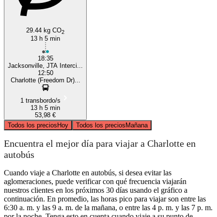
29.44 kg CO
2
13 h 5 min
18:35
Jacksonville, JTA Interci...
12:50
Charlotte (Freedom Dr)...
1 transbordo/s
13 h 5 min
53,98 €
Todos los precios
Hoy
Todos los precios
Mañana
Encuentra el mejor día para viajar a Charlotte en
autobús
Cuando viaje a Charlotte en autobús, si desea evitar las
aglomeraciones, puede verificar con qué frecuencia viajarán
nuestros clientes en los próximos 30 días usando el gráfico a
continuación. En promedio, las horas pico para viajar son entre las
6:30 a. m. y las 9 a. m. de la mañana, o entre las 4 p. m. y las 7 p. m.
por la noche. Tenga esto en cuenta cuando viaje a su punto de