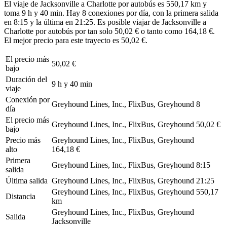
El viaje de Jacksonville a Charlotte por autobús es 550,17 km y
toma 9 h y 40 min. Hay 8 conexiones por día, con la primera salida
en 8:15 y la última en 21:25. Es posible viajar de Jacksonville a
Charlotte por autobús por tan solo 50,02 € o tanto como 164,18 €.
El mejor precio para este trayecto es 50,02 €.
El precio más
50,02 €
bajo
Duración del
9 h y 40 min
viaje
Conexión por
Greyhound Lines, Inc., FlixBus, Greyhound
8
día
El precio más
Greyhound Lines, Inc., FlixBus, Greyhound
50,02 €
bajo
Precio más
Greyhound Lines, Inc., FlixBus, Greyhound
alto
164,18 €
Primera
Greyhound Lines, Inc., FlixBus, Greyhound
8:15
salida
Última salida
Greyhound Lines, Inc., FlixBus, Greyhound
21:25
Greyhound Lines, Inc., FlixBus, Greyhound
550,17
Distancia
km
Greyhound Lines, Inc., FlixBus, Greyhound
Salida
Jacksonville