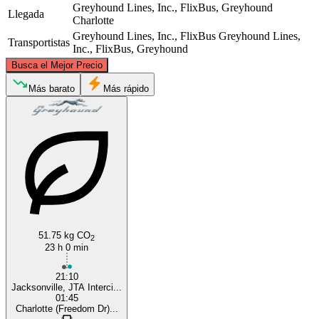
Greyhound Lines, Inc., FlixBus, Greyhound
Llegada
Charlotte
Greyhound Lines, Inc., FlixBus
Greyhound Lines,
Transportistas
Inc., FlixBus, Greyhound
©
CARTO
, ©
OpenStreetMap
contributors
Busca el Mejor Precio
Charlotte, NC
Más barato
Más rápido
Jacksonville, FL
51.75 kg CO
2
23 h 0 min
21:10
Jacksonville, JTA Interci...
01:45
Charlotte (Freedom Dr)...