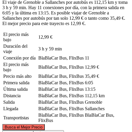
El viaje de Grenoble a Sallanches por autobús es 112,15 km y toma
3 h y 59 min. Hay 11 conexiones por día, con la primera salida en
6:05 y la última en 13:15. Es posible viajar de Grenoble a
Sallanches por autobús por tan solo 12,99 € o tanto como 35,49 €.
El mejor precio para este trayecto es 12,99 €.
El precio más
12,99 €
bajo
Duración del
3 h y 59 min
viaje
Conexión por día
BlaBlaCar Bus, FlixBus
11
El precio más
BlaBlaCar Bus, FlixBus
12,99 €
bajo
Precio más alto
BlaBlaCar Bus, FlixBus
35,49 €
Primera salida
BlaBlaCar Bus, FlixBus
6:05
Última salida
BlaBlaCar Bus, FlixBus
13:15
Distancia
BlaBlaCar Bus, FlixBus
112,15 km
Salida
BlaBlaCar Bus, FlixBus
Grenoble
Llegada
BlaBlaCar Bus, FlixBus
Sallanches
BlaBlaCar Bus, FlixBus
BlaBlaCar Bus,
Transportistas
FlixBus
©
CARTO
, ©
OpenStreetMap
contributors
Busca el Mejor Precio