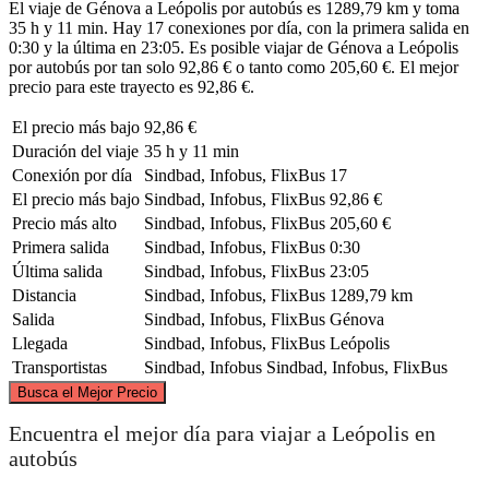
El viaje de Génova a Leópolis por autobús es 1289,79 km y toma
35 h y 11 min. Hay 17 conexiones por día, con la primera salida en
0:30 y la última en 23:05. Es posible viajar de Génova a Leópolis
por autobús por tan solo 92,86 € o tanto como 205,60 €. El mejor
precio para este trayecto es 92,86 €.
El precio más bajo
92,86 €
Duración del viaje
35 h y 11 min
Conexión por día
Sindbad, Infobus, FlixBus
17
El precio más bajo
Sindbad, Infobus, FlixBus
92,86 €
Precio más alto
Sindbad, Infobus, FlixBus
205,60 €
Primera salida
Sindbad, Infobus, FlixBus
0:30
Última salida
Sindbad, Infobus, FlixBus
23:05
Distancia
Sindbad, Infobus, FlixBus
1289,79 km
Salida
Sindbad, Infobus, FlixBus
Génova
Llegada
Sindbad, Infobus, FlixBus
Leópolis
Transportistas
Sindbad, Infobus
Sindbad, Infobus, FlixBus
©
CARTO
, ©
OpenStreetMap
contributors
Busca el Mejor Precio
Encuentra el mejor día para viajar a Leópolis en
Lviv
autobús