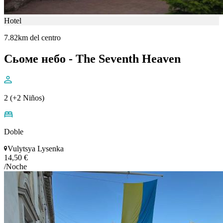
Hotel
7.82km del centro
Сьоме небо - The Seventh Heaven
2 (+2 Niños)
Doble
Vulytsya Lysenka
14,50 €
/Noche