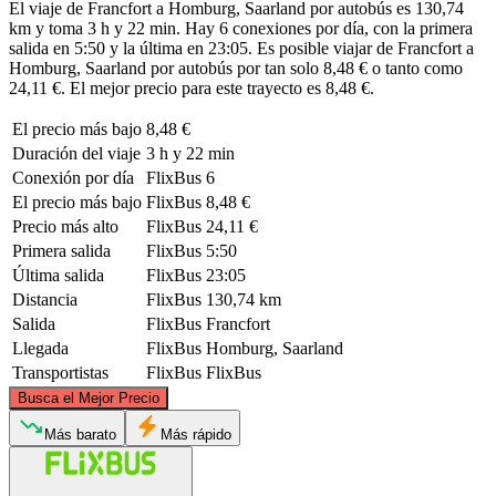
El viaje de Francfort a Homburg, Saarland por autobús es 130,74
km y toma 3 h y 22 min. Hay 6 conexiones por día, con la primera
salida en 5:50 y la última en 23:05. Es posible viajar de Francfort a
Homburg, Saarland por autobús por tan solo 8,48 € o tanto como
24,11 €. El mejor precio para este trayecto es 8,48 €.
El precio más bajo
8,48 €
Duración del viaje
3 h y 22 min
Conexión por día
FlixBus
6
El precio más bajo
FlixBus
8,48 €
Precio más alto
FlixBus
24,11 €
Primera salida
FlixBus
5:50
Última salida
FlixBus
23:05
Distancia
FlixBus
130,74 km
Salida
FlixBus
Francfort
Llegada
FlixBus
Homburg, Saarland
Transportistas
FlixBus
FlixBus
©
CARTO
, ©
OpenStreetMap
contributors
Busca el Mejor Precio
Frankfurt
Más barato
Más rápido