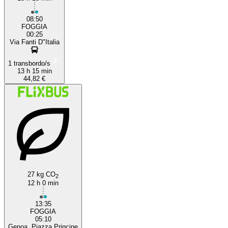
08:50
FOGGIA
00:25
Via Fanti D"Italia
1 transbordo/s
13 h 15 min
44,82 €
27 kg CO
2
12 h 0 min
13:35
FOGGIA
05:10
Genoa, Piazza Principe