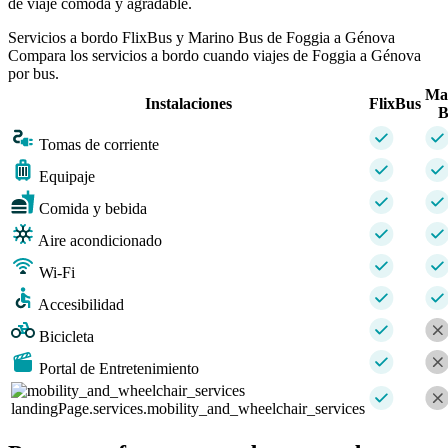
de viaje cómoda y agradable.
Servicios a bordo FlixBus y Marino Bus de Foggia a Génova
Compara los servicios a bordo cuando viajes de Foggia a Génova
por bus.
Ma
Instalaciones
FlixBus
B
Tomas de corriente
Equipaje
Comida y bebida
Aire acondicionado
Wi-Fi
Accesibilidad
Bicicleta
Portal de Entretenimiento
landingPage.services.mobility_and_wheelchair_services