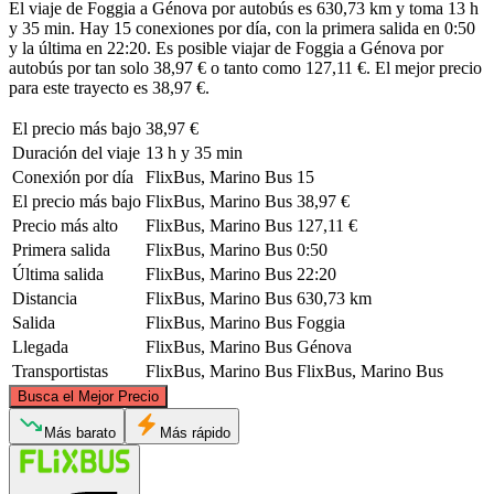
El viaje de Foggia a Génova por autobús es 630,73 km y toma 13 h
y 35 min. Hay 15 conexiones por día, con la primera salida en 0:50
y la última en 22:20. Es posible viajar de Foggia a Génova por
autobús por tan solo 38,97 € o tanto como 127,11 €. El mejor precio
para este trayecto es 38,97 €.
El precio más bajo
38,97 €
Duración del viaje
13 h y 35 min
Conexión por día
FlixBus, Marino Bus
15
El precio más bajo
FlixBus, Marino Bus
38,97 €
Precio más alto
FlixBus, Marino Bus
127,11 €
Primera salida
FlixBus, Marino Bus
0:50
Última salida
FlixBus, Marino Bus
22:20
Distancia
FlixBus, Marino Bus
630,73 km
Salida
FlixBus, Marino Bus
Foggia
Llegada
FlixBus, Marino Bus
Génova
Transportistas
FlixBus, Marino Bus
FlixBus, Marino Bus
©
CARTO
, ©
OpenStreetMap
contributors
Busca el Mejor Precio
Genoa
Más barato
Más rápido