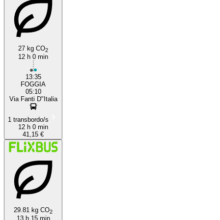
27 kg CO
2
12 h 0 min
Foggia
13:35
FOGGIA
05:10
Via Fanti D"Italia
1 transbordo/s
12 h 0 min
41,15 €
29.81 kg CO
2
13 h 15 min