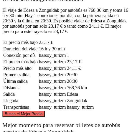
El viaje de Edesa a Zonguldak por autobús es 768,36 km y toma 16
h y 30 min. Hay 1 conexiones por día, con la primera salida en
20:30 y la última en 20:30. Es posible viajar de Edesa a Zonguldak
por autobús por tan solo 23,17 € o tanto como 24,11 €. El mejor
precio para este trayecto es 23,17 €.
El precio más bajo
23,17 €
Duración del viaje
16 h y 30 min
Conexión por día
hassoy_turizm
1
El precio más bajo
hassoy_turizm
23,17 €
Precio más alto
hassoy_turizm
24,11 €
Primera salida
hassoy_turizm
20:30
Última salida
hassoy_turizm
20:30
Distancia
hassoy_turizm
768,36 km
Salida
hassoy_turizm
Edesa
Llegada
hassoy_turizm
Zonguldak
Transportistas
hassoy_turizm
hassoy_turizm
©
CARTO
, ©
OpenStreetMap
contributors
Busca el Mejor Precio
Zonguldak
Mejor momento para reservar billetes de autobús
baratos de Edesa a Zonguldak