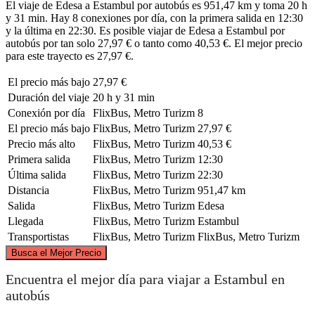
El viaje de Edesa a Estambul por autobús es 951,47 km y toma 20 h
y 31 min. Hay 8 conexiones por día, con la primera salida en 12:30
y la última en 22:30. Es posible viajar de Edesa a Estambul por
autobús por tan solo 27,97 € o tanto como 40,53 €. El mejor precio
para este trayecto es 27,97 €.
El precio más bajo
27,97 €
Duración del viaje
20 h y 31 min
Conexión por día
FlixBus, Metro Turizm
8
El precio más bajo
FlixBus, Metro Turizm
27,97 €
Precio más alto
FlixBus, Metro Turizm
40,53 €
Primera salida
FlixBus, Metro Turizm
12:30
Última salida
FlixBus, Metro Turizm
22:30
Distancia
FlixBus, Metro Turizm
951,47 km
Salida
FlixBus, Metro Turizm
Edesa
Llegada
FlixBus, Metro Turizm
Estambul
Transportistas
FlixBus, Metro Turizm
FlixBus, Metro Turizm
©
CARTO
, ©
OpenStreetMap
contributors
Busca el Mejor Precio
Encuentra el mejor día para viajar a Estambul en
Istanbul
autobús