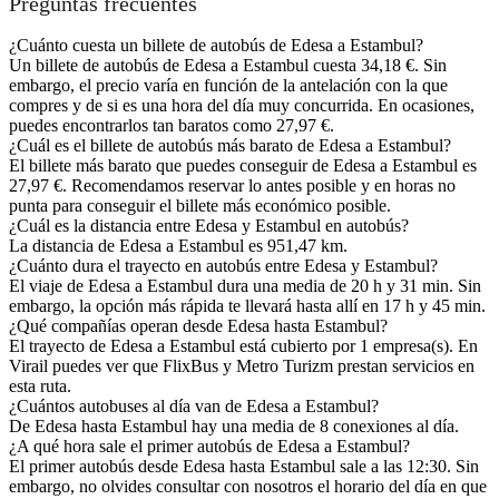
Preguntas frecuentes
¿Cuánto cuesta un billete de autobús de Edesa a Estambul?
Un billete de autobús de Edesa a Estambul cuesta 34,18 €. Sin
embargo, el precio varía en función de la antelación con la que
compres y de si es una hora del día muy concurrida. En ocasiones,
puedes encontrarlos tan baratos como 27,97 €.
¿Cuál es el billete de autobús más barato de Edesa a Estambul?
El billete más barato que puedes conseguir de Edesa a Estambul es
27,97 €. Recomendamos reservar lo antes posible y en horas no
punta para conseguir el billete más económico posible.
¿Cuál es la distancia entre Edesa y Estambul en autobús?
La distancia de Edesa a Estambul es 951,47 km.
¿Cuánto dura el trayecto en autobús entre Edesa y Estambul?
El viaje de Edesa a Estambul dura una media de 20 h y 31 min. Sin
embargo, la opción más rápida te llevará hasta allí en 17 h y 45 min.
¿Qué compañías operan desde Edesa hasta Estambul?
El trayecto de Edesa a Estambul está cubierto por 1 empresa(s). En
Virail puedes ver que FlixBus y Metro Turizm prestan servicios en
esta ruta.
¿Cuántos autobuses al día van de Edesa a Estambul?
De Edesa hasta Estambul hay una media de 8 conexiones al día.
¿A qué hora sale el primer autobús de Edesa a Estambul?
El primer autobús desde Edesa hasta Estambul sale a las 12:30. Sin
embargo, no olvides consultar con nosotros el horario del día en que