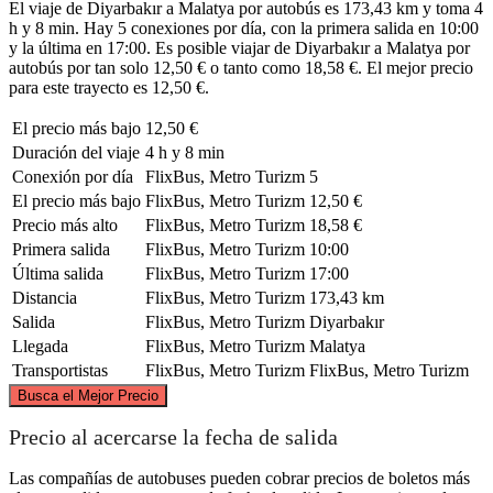
El viaje de Diyarbakır a Malatya por autobús es 173,43 km y toma 4
h y 8 min. Hay 5 conexiones por día, con la primera salida en 10:00
y la última en 17:00. Es posible viajar de Diyarbakır a Malatya por
autobús por tan solo 12,50 € o tanto como 18,58 €. El mejor precio
para este trayecto es 12,50 €.
El precio más bajo
12,50 €
Duración del viaje
4 h y 8 min
Conexión por día
FlixBus, Metro Turizm
5
El precio más bajo
FlixBus, Metro Turizm
12,50 €
Precio más alto
FlixBus, Metro Turizm
18,58 €
Primera salida
FlixBus, Metro Turizm
10:00
Última salida
FlixBus, Metro Turizm
17:00
Distancia
FlixBus, Metro Turizm
173,43 km
Salida
FlixBus, Metro Turizm
Diyarbakır
Llegada
FlixBus, Metro Turizm
Malatya
Transportistas
FlixBus, Metro Turizm
FlixBus, Metro Turizm
©
CARTO
, ©
OpenStreetMap
contributors
Busca el Mejor Precio
Precio al acercarse la fecha de salida
Las compañías de autobuses pueden cobrar precios de boletos más
Malatya