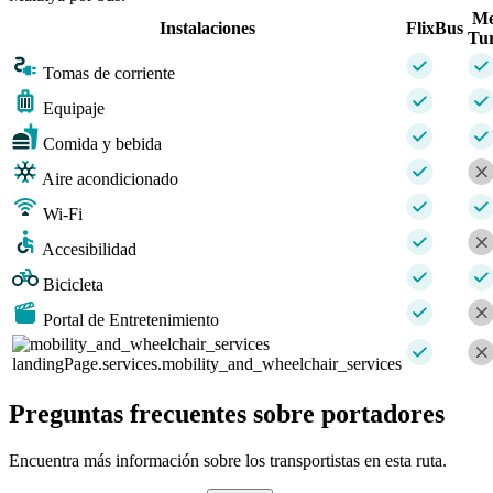
Me
Instalaciones
FlixBus
Tu
Tomas de corriente
Equipaje
Comida y bebida
Aire acondicionado
Wi-Fi
Accesibilidad
Bicicleta
Portal de Entretenimiento
landingPage.services.mobility_and_wheelchair_services
Preguntas frecuentes sobre portadores
Encuentra más información sobre los transportistas en esta ruta.