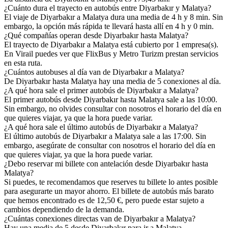
¿Cuánto dura el trayecto en autobús entre Diyarbakır y Malatya?
El viaje de Diyarbakır a Malatya dura una media de 4 h y 8 min. Sin
embargo, la opción más rápida te llevará hasta allí en 4 h y 0 min.
¿Qué compañías operan desde Diyarbakır hasta Malatya?
El trayecto de Diyarbakır a Malatya está cubierto por 1 empresa(s).
En Virail puedes ver que FlixBus y Metro Turizm prestan servicios
en esta ruta.
¿Cuántos autobuses al día van de Diyarbakır a Malatya?
De Diyarbakır hasta Malatya hay una media de 5 conexiones al día.
¿A qué hora sale el primer autobús de Diyarbakır a Malatya?
El primer autobús desde Diyarbakır hasta Malatya sale a las 10:00.
Sin embargo, no olvides consultar con nosotros el horario del día en
que quieres viajar, ya que la hora puede variar.
¿A qué hora sale el último autobús de Diyarbakır a Malatya?
El último autobús de Diyarbakır a Malatya sale a las 17:00. Sin
embargo, asegúrate de consultar con nosotros el horario del día en
que quieres viajar, ya que la hora puede variar.
¿Debo reservar mi billete con antelación desde Diyarbakır hasta
Malatya?
Si puedes, te recomendamos que reserves tu billete lo antes posible
para asegurarte un mayor ahorro. El billete de autobús más barato
que hemos encontrado es de 12,50 €, pero puede estar sujeto a
cambios dependiendo de la demanda.
¿Cuántas conexiones directas van de Diyarbakır a Malatya?
Hay una media de 5 desde Diyarbakır para ir a Malatya.