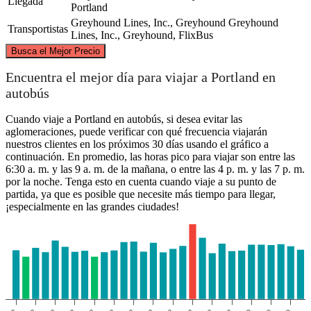
Llegada
Portland
Greyhound Lines, Inc., Greyhound
Greyhound
Transportistas
Lines, Inc., Greyhound, FlixBus
©
CARTO
, ©
OpenStreetMap
contributors
Busca el Mejor Precio
Encuentra el mejor día para viajar a Portland en
Portland, OR
autobús
Cuando viaje a Portland en autobús, si desea evitar las
aglomeraciones, puede verificar con qué frecuencia viajarán
nuestros clientes en los próximos 30 días usando el gráfico a
continuación. En promedio, las horas pico para viajar son entre las
6:30 a. m. y las 9 a. m. de la mañana, o entre las 4 p. m. y las 7 p. m.
por la noche. Tenga esto en cuenta cuando viaje a su punto de
Denver, CO
partida, ya que es posible que necesite más tiempo para llegar,
¡especialmente en las grandes ciudades!