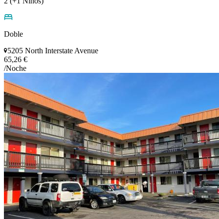
2 (+1 Niños)
Doble
5205 North Interstate Avenue
65,26 €
/Noche