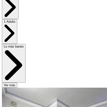
1 Adulto
Lo más barato
Ver más