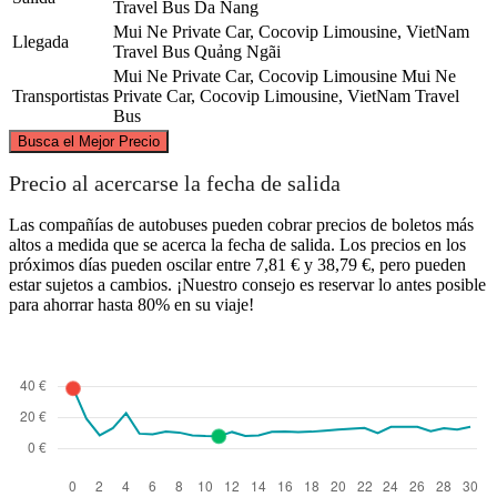
Travel Bus
Da Nang
Mui Ne Private Car, Cocovip Limousine, VietNam
Llegada
Travel Bus
Quảng Ngãi
Mui Ne Private Car, Cocovip Limousine
Mui Ne
Transportistas
Private Car, Cocovip Limousine, VietNam Travel
Bus
©
CARTO
, ©
OpenStreetMap
contributors
Busca el Mejor Precio
Da Nang
Precio al acercarse la fecha de salida
Las compañías de autobuses pueden cobrar precios de boletos más
altos a medida que se acerca la fecha de salida. Los precios en los
próximos días pueden oscilar entre 7,81 € y 38,79 €, pero pueden
estar sujetos a cambios. ¡Nuestro consejo es reservar lo antes posible
para ahorrar hasta 80% en su viaje!
Quảng Ngãi