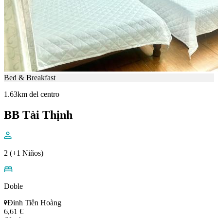
Bed & Breakfast
1.63km del centro
BB Tài Thịnh
2 (+1 Niños)
Doble
Đinh Tiên Hoàng
6,61 €