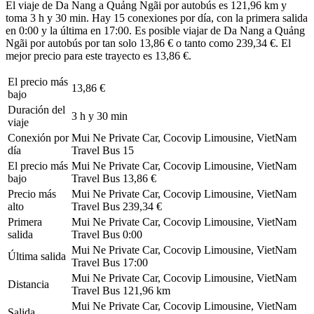
El viaje de Da Nang a Quảng Ngãi por autobús es 121,96 km y
toma 3 h y 30 min. Hay 15 conexiones por día, con la primera salida
en 0:00 y la última en 17:00. Es posible viajar de Da Nang a Quảng
Ngãi por autobús por tan solo 13,86 € o tanto como 239,34 €. El
mejor precio para este trayecto es 13,86 €.
El precio más
13,86 €
bajo
Duración del
3 h y 30 min
viaje
Conexión por
Mui Ne Private Car, Cocovip Limousine, VietNam
día
Travel Bus
15
El precio más
Mui Ne Private Car, Cocovip Limousine, VietNam
bajo
Travel Bus
13,86 €
Precio más
Mui Ne Private Car, Cocovip Limousine, VietNam
alto
Travel Bus
239,34 €
Primera
Mui Ne Private Car, Cocovip Limousine, VietNam
salida
Travel Bus
0:00
Mui Ne Private Car, Cocovip Limousine, VietNam
Última salida
Travel Bus
17:00
Mui Ne Private Car, Cocovip Limousine, VietNam
Distancia
Travel Bus
121,96 km
Mui Ne Private Car, Cocovip Limousine, VietNam
Salida