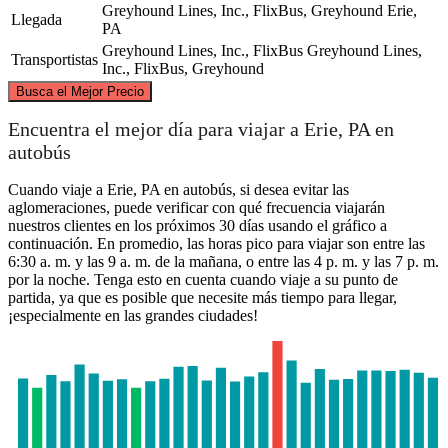
Greyhound Lines, Inc., FlixBus, Greyhound
Erie,
Llegada
PA
Greyhound Lines, Inc., FlixBus
Greyhound Lines,
Transportistas
Inc., FlixBus, Greyhound
©
CARTO
, ©
OpenStreetMap
contributors
Busca el Mejor Precio
Encuentra el mejor día para viajar a Erie, PA en
autobús
Cuando viaje a Erie, PA en autobús, si desea evitar las
aglomeraciones, puede verificar con qué frecuencia viajarán
Erie, PA
nuestros clientes en los próximos 30 días usando el gráfico a
Chicago, IL
continuación. En promedio, las horas pico para viajar son entre las
6:30 a. m. y las 9 a. m. de la mañana, o entre las 4 p. m. y las 7 p. m.
por la noche. Tenga esto en cuenta cuando viaje a su punto de
partida, ya que es posible que necesite más tiempo para llegar,
¡especialmente en las grandes ciudades!