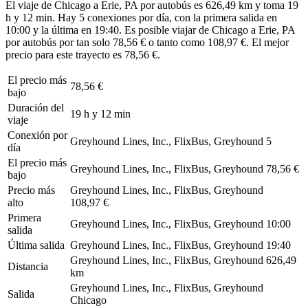
El viaje de Chicago a Erie, PA por autobús es 626,49 km y toma 19
h y 12 min. Hay 5 conexiones por día, con la primera salida en
10:00 y la última en 19:40. Es posible viajar de Chicago a Erie, PA
por autobús por tan solo 78,56 € o tanto como 108,97 €. El mejor
precio para este trayecto es 78,56 €.
El precio más
78,56 €
bajo
Duración del
19 h y 12 min
viaje
Conexión por
Greyhound Lines, Inc., FlixBus, Greyhound
5
día
El precio más
Greyhound Lines, Inc., FlixBus, Greyhound
78,56 €
bajo
Precio más
Greyhound Lines, Inc., FlixBus, Greyhound
alto
108,97 €
Primera
Greyhound Lines, Inc., FlixBus, Greyhound
10:00
salida
Última salida
Greyhound Lines, Inc., FlixBus, Greyhound
19:40
Greyhound Lines, Inc., FlixBus, Greyhound
626,49
Distancia
km
Greyhound Lines, Inc., FlixBus, Greyhound
Salida
Chicago