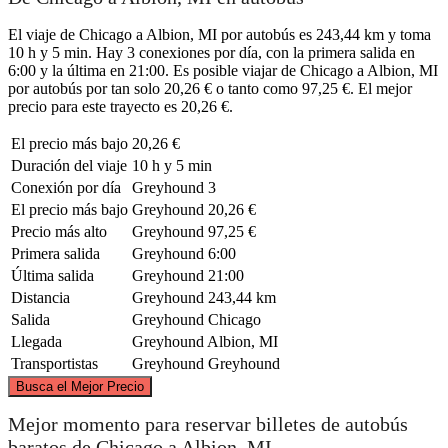
El viaje de Chicago a Albion, MI por autobús es 243,44 km y toma
10 h y 5 min. Hay 3 conexiones por día, con la primera salida en
6:00 y la última en 21:00. Es posible viajar de Chicago a Albion, MI
por autobús por tan solo 20,26 € o tanto como 97,25 €. El mejor
precio para este trayecto es 20,26 €.
El precio más bajo
20,26 €
Duración del viaje
10 h y 5 min
Conexión por día
Greyhound
3
El precio más bajo
Greyhound
20,26 €
Precio más alto
Greyhound
97,25 €
Primera salida
Greyhound
6:00
Última salida
Greyhound
21:00
Distancia
Greyhound
243,44 km
Salida
Greyhound
Chicago
Llegada
Greyhound
Albion, MI
Transportistas
Greyhound
Greyhound
©
CARTO
, ©
OpenStreetMap
contributors
Busca el Mejor Precio
Mejor momento para reservar billetes de autobús
baratos de Chicago a Albion, MI