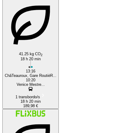
41.25 kg CO
2
18 h 20 min
13:16
ChâTeauroux, Gare RoutièR...
10:20
Venice Mestre...
1 transbordo/s
18 h 20 min
189,98 €