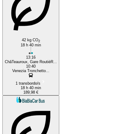
42 kg CO
2
18 h 40 min
13:16
ChâTeauroux, Gare RoutièR...
10:40
Venezia Tronchetto...
1 transbordo/s
18 h 40 min
189,98 €