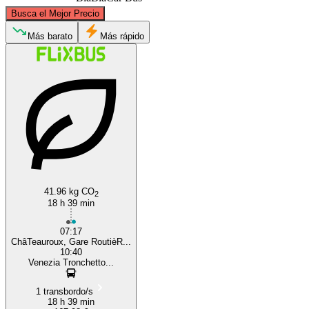
©
CARTO
, ©
OpenStreetMap
contributors
Busca el Mejor Precio
Más barato
Más rápido
Châteauroux
Venice
41.96 kg CO
2
18 h 39 min
07:17
ChâTeauroux, Gare RoutièR...
10:40
Venezia Tronchetto...
1 transbordo/s
18 h 39 min