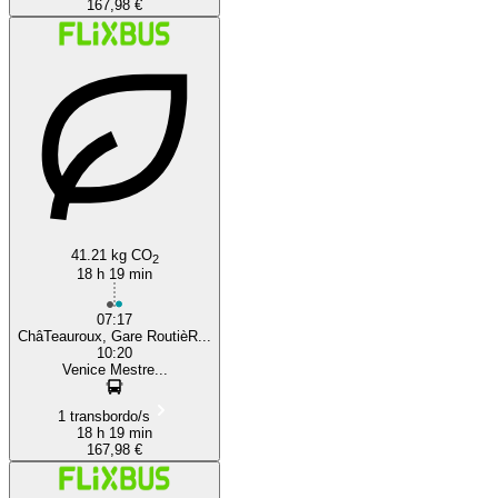
167,98 €
41.21 kg CO
2
18 h 19 min
07:17
ChâTeauroux, Gare RoutièR...
10:20
Venice Mestre...
1 transbordo/s
18 h 19 min
167,98 €