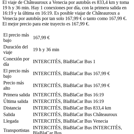
El viaje de Châteauroux a Venecia por autobús es 833,4 km y toma
19 h y 36 min. Hay 1 conexiones por día, con la primera salida en
16:19 y la última en 16:19. Es posible viajar de Châteauroux a
Venecia por autobús por tan solo 167,99 € o tanto como 167,99 €.
El mejor precio para este trayecto es 167,99 €.
El precio más
167,99 €
bajo
Duración del
19 h y 36 min
viaje
Conexión por
INTERCITÉS, BlaBlaCar Bus
1
día
El precio más
INTERCITÉS, BlaBlaCar Bus
167,99 €
bajo
Precio más
INTERCITÉS, BlaBlaCar Bus
167,99 €
alto
Primera salida
INTERCITÉS, BlaBlaCar Bus
16:19
Última salida
INTERCITÉS, BlaBlaCar Bus
16:19
Distancia
INTERCITÉS, BlaBlaCar Bus
833,4 km
Salida
INTERCITÉS, BlaBlaCar Bus
Châteauroux
Llegada
INTERCITÉS, BlaBlaCar Bus
Venecia
INTERCITÉS, BlaBlaCar Bus
INTERCITÉS,
Transportistas
BlaBlaCar Bus