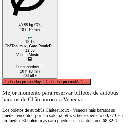
40.88 kg CO
2
18 h 10 min
13:16
ChâTeauroux, Gare RoutièR...
11:55
Venice Mestre...
1 transbordo/s
18 h 10 min
203,59 €
Todos los precios
Hoy
Todos los precios
Mañana
Mejor momento para reservar billetes de autobús
baratos de Châteauroux a Venecia
Los boletos de autobús Châteauroux - Venecia más baratos se
pueden encontrar por tan solo 52,59 € si tiene suerte, o 60,77 € en
promedio. El boleto más caro puede costar tanto como 68,82 €.