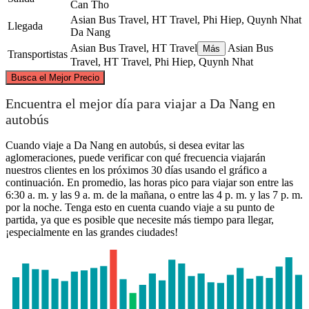
Can Tho
Asian Bus Travel, HT Travel, Phi Hiep, Quynh Nhat
Llegada
Da Nang
Asian Bus Travel, HT Travel
Asian Bus
Más
Transportistas
Travel, HT Travel, Phi Hiep, Quynh Nhat
©
CARTO
, ©
OpenStreetMap
contributors
Busca el Mejor Precio
Da Nang
Encuentra el mejor día para viajar a Da Nang en
autobús
Cuando viaje a Da Nang en autobús, si desea evitar las
aglomeraciones, puede verificar con qué frecuencia viajarán
nuestros clientes en los próximos 30 días usando el gráfico a
continuación. En promedio, las horas pico para viajar son entre las
6:30 a. m. y las 9 a. m. de la mañana, o entre las 4 p. m. y las 7 p. m.
por la noche. Tenga esto en cuenta cuando viaje a su punto de
partida, ya que es posible que necesite más tiempo para llegar,
¡especialmente en las grandes ciudades!
Can Tho