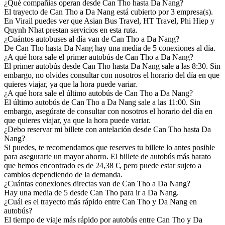
¿Qué compañías operan desde Can Tho hasta Da Nang?
El trayecto de Can Tho a Da Nang está cubierto por 3 empresa(s).
En Virail puedes ver que Asian Bus Travel, HT Travel, Phi Hiep y
Quynh Nhat prestan servicios en esta ruta.
¿Cuántos autobuses al día van de Can Tho a Da Nang?
De Can Tho hasta Da Nang hay una media de 5 conexiones al día.
¿A qué hora sale el primer autobús de Can Tho a Da Nang?
El primer autobús desde Can Tho hasta Da Nang sale a las 8:30. Sin
embargo, no olvides consultar con nosotros el horario del día en que
quieres viajar, ya que la hora puede variar.
¿A qué hora sale el último autobús de Can Tho a Da Nang?
El último autobús de Can Tho a Da Nang sale a las 11:00. Sin
embargo, asegúrate de consultar con nosotros el horario del día en
que quieres viajar, ya que la hora puede variar.
¿Debo reservar mi billete con antelación desde Can Tho hasta Da
Nang?
Si puedes, te recomendamos que reserves tu billete lo antes posible
para asegurarte un mayor ahorro. El billete de autobús más barato
que hemos encontrado es de 24,38 €, pero puede estar sujeto a
cambios dependiendo de la demanda.
¿Cuántas conexiones directas van de Can Tho a Da Nang?
Hay una media de 5 desde Can Tho para ir a Da Nang.
¿Cuál es el trayecto más rápido entre Can Tho y Da Nang en
autobús?
El tiempo de viaje más rápido por autobús entre Can Tho y Da