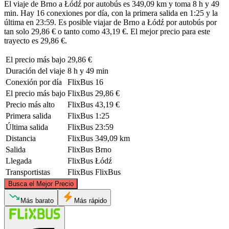
El viaje de Brno a Łódź por autobús es 349,09 km y toma 8 h y 49
min. Hay 16 conexiones por día, con la primera salida en 1:25 y la
última en 23:59. Es posible viajar de Brno a Łódź por autobús por
tan solo 29,86 € o tanto como 43,19 €. El mejor precio para este
trayecto es 29,86 €.
El precio más bajo
29,86 €
Duración del viaje
8 h y 49 min
Conexión por día
FlixBus
16
El precio más bajo
FlixBus
29,86 €
Precio más alto
FlixBus
43,19 €
Primera salida
FlixBus
1:25
Última salida
FlixBus
23:59
Distancia
FlixBus
349,09 km
Salida
FlixBus
Brno
Llegada
FlixBus
Łódź
Transportistas
FlixBus
FlixBus
©
CARTO
, ©
OpenStreetMap
contributors
Busca el Mejor Precio
Łódź
Más barato
Más rápido