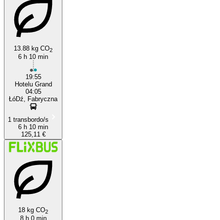
13.88 kg CO
2
6 h 10 min
Brno
19:55
Hotelu Grand
04:05
ŁóDź, Fabryczna
1 transbordo/s
6 h 10 min
125,11 €
18 kg CO
2
8 h 0 min