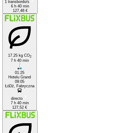
1 transbordo/s
6 h 40 min
127,48 €
17.25 kg CO
2
7 h 40 min
01:25
Hotelu Grand
09:05
ŁóDź, Fabryczna
directo
7 h 40 min
127,52 €