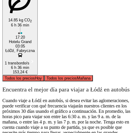
14.85 kg CO
2
6 h 36 min
17:20
Hotelu Grand
03:05
ŁóDź, Fabryczna
1 transbordo/s
6 h 36 min
153,24 €
Todos los precios
Hoy
Todos los precios
Mañana
Encuentra el mejor día para viajar a Łódź en autobús
Cuando viaje a Łódź en autobús, si desea evitar las aglomeraciones,
puede verificar con qué frecuencia viajarán nuestros clientes en los
próximos 30 días usando el gráfico a continuación. En promedio, las
horas pico para viajar son entre las 6:30 a. m. y las 9 a. m. de la
mañana, o entre las 4 p. m. y las 7 p. m. por la noche. Tenga esto en
cuenta cuando viaje a su punto de partida, ya que es posible que
necesite más tiempo para llegar, ¡especialmente en las grandes