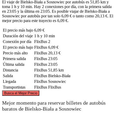
El viaje de Bielsko-Biała a Sosnowiec por autobús es 51,85 km y
toma 1 h y 10 min. Hay 2 conexiones por día, con la primera salida
en 23:05 y la última en 23:05. Es posible viajar de Bielsko-Biała a
Sosnowiec por autobús por tan solo 6,09 € o tanto como 20,13 €. El
mejor precio para este trayecto es 6,09 €.
El precio más bajo
6,09 €
Duración del viaje
1 h y 10 min
Conexión por día
FlixBus
2
El precio más bajo
FlixBus
6,09 €
Precio más alto
FlixBus
20,13 €
Primera salida
FlixBus
23:05
Última salida
FlixBus
23:05
Distancia
FlixBus
51,85 km
Salida
FlixBus
Bielsko-Biała
Llegada
FlixBus
Sosnowiec
Transportistas
FlixBus
FlixBus
©
CARTO
, ©
OpenStreetMap
contributors
Busca el Mejor Precio
Sosnowiec
Mejor momento para reservar billetes de autobús
baratos de Bielsko-Biała a Sosnowiec