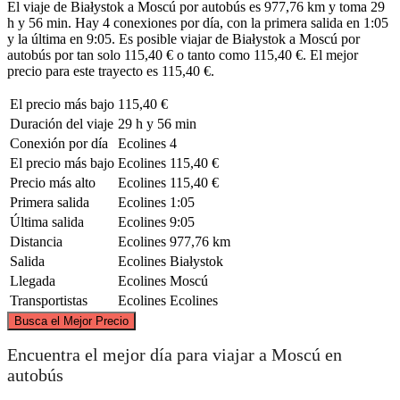
El viaje de Białystok a Moscú por autobús es 977,76 km y toma 29
h y 56 min. Hay 4 conexiones por día, con la primera salida en 1:05
y la última en 9:05. Es posible viajar de Białystok a Moscú por
autobús por tan solo 115,40 € o tanto como 115,40 €. El mejor
precio para este trayecto es 115,40 €.
El precio más bajo
115,40 €
Duración del viaje
29 h y 56 min
Conexión por día
Ecolines
4
El precio más bajo
Ecolines
115,40 €
Precio más alto
Ecolines
115,40 €
Primera salida
Ecolines
1:05
Última salida
Ecolines
9:05
Distancia
Ecolines
977,76 km
Salida
Ecolines
Białystok
Llegada
Ecolines
Moscú
Transportistas
Ecolines
Ecolines
©
CARTO
, ©
OpenStreetMap
contributors
Busca el Mejor Precio
Encuentra el mejor día para viajar a Moscú en
autobús
Moscow