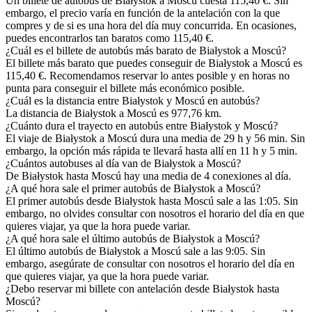
Un billete de autobús de Białystok a Moscú cuesta 115,40 €. Sin
embargo, el precio varía en función de la antelación con la que
compres y de si es una hora del día muy concurrida. En ocasiones,
puedes encontrarlos tan baratos como 115,40 €.
¿Cuál es el billete de autobús más barato de Białystok a Moscú?
El billete más barato que puedes conseguir de Białystok a Moscú es
115,40 €. Recomendamos reservar lo antes posible y en horas no
punta para conseguir el billete más económico posible.
¿Cuál es la distancia entre Białystok y Moscú en autobús?
La distancia de Białystok a Moscú es 977,76 km.
¿Cuánto dura el trayecto en autobús entre Białystok y Moscú?
El viaje de Białystok a Moscú dura una media de 29 h y 56 min. Sin
embargo, la opción más rápida te llevará hasta allí en 11 h y 5 min.
¿Cuántos autobuses al día van de Białystok a Moscú?
De Białystok hasta Moscú hay una media de 4 conexiones al día.
¿A qué hora sale el primer autobús de Białystok a Moscú?
El primer autobús desde Białystok hasta Moscú sale a las 1:05. Sin
embargo, no olvides consultar con nosotros el horario del día en que
quieres viajar, ya que la hora puede variar.
¿A qué hora sale el último autobús de Białystok a Moscú?
El último autobús de Białystok a Moscú sale a las 9:05. Sin
embargo, asegúrate de consultar con nosotros el horario del día en
que quieres viajar, ya que la hora puede variar.
¿Debo reservar mi billete con antelación desde Białystok hasta
Moscú?