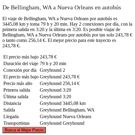
De Bellingham, WA a Nueva Orleans en autobús
El viaje de Bellingham, WA a Nueva Orleans por autobús es
3445,08 km y toma 79 h y 20 min. Hay 2 conexiones por día, con la
primera salida en 3:20 y la última en 3:20. Es posible viajar de
Bellingham, WA a Nueva Orleans por autobús por tan solo 243,78 €
o tanto como 256,14 €. El mejor precio para este trayecto es
243,78 €.
El precio más bajo
243,78 €
Duración del viaje
79 h y 20 min
Conexión por día
Greyhound
2
El precio más bajo
Greyhound
243,78 €
Precio más alto
Greyhound
256,14 €
Primera salida
Greyhound
3:20
Última salida
Greyhound
3:20
Distancia
Greyhound
3445,08 km
Salida
Greyhound
Bellingham, WA
Llegada
Greyhound
Nueva Orleans
Transportistas
Greyhound
Greyhound
©
CARTO
, ©
OpenStreetMap
contributors
Busca el Mejor Precio