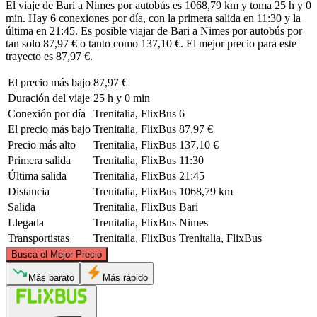
El viaje de Bari a Nimes por autobús es 1068,79 km y toma 25 h y 0
min. Hay 6 conexiones por día, con la primera salida en 11:30 y la
última en 21:45. Es posible viajar de Bari a Nimes por autobús por
tan solo 87,97 € o tanto como 137,10 €. El mejor precio para este
trayecto es 87,97 €.
El precio más bajo
87,97 €
Duración del viaje
25 h y 0 min
Conexión por día
Trenitalia, FlixBus
6
El precio más bajo
Trenitalia, FlixBus
87,97 €
Precio más alto
Trenitalia, FlixBus
137,10 €
Primera salida
Trenitalia, FlixBus
11:30
Última salida
Trenitalia, FlixBus
21:45
Distancia
Trenitalia, FlixBus
1068,79 km
Salida
Trenitalia, FlixBus
Bari
Llegada
Trenitalia, FlixBus
Nimes
Transportistas
Trenitalia, FlixBus
Trenitalia, FlixBus
©
CARTO
, ©
OpenStreetMap
contributors
Busca el Mejor Precio
Más barato
Más rápido
Nîmes