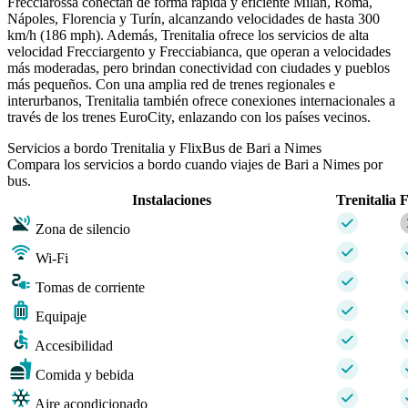
Frecciarossa conectan de forma rápida y eficiente Milán, Roma,
Nápoles, Florencia y Turín, alcanzando velocidades de hasta 300
km/h (186 mph). Además, Trenitalia ofrece los servicios de alta
velocidad Frecciargento y Frecciabianca, que operan a velocidades
más moderadas, pero brindan conectividad con ciudades y pueblos
más pequeños. Con una amplia red de trenes regionales e
interurbanos, Trenitalia también ofrece conexiones internacionales a
través de los trenes EuroCity, enlazando con los países vecinos.
Servicios a bordo Trenitalia y FlixBus de Bari a Nimes
Compara los servicios a bordo cuando viajes de Bari a Nimes por
bus.
Instalaciones
Trenitalia
F
Zona de silencio
Wi-Fi
Tomas de corriente
Equipaje
Accesibilidad
Comida y bebida
Aire acondicionado