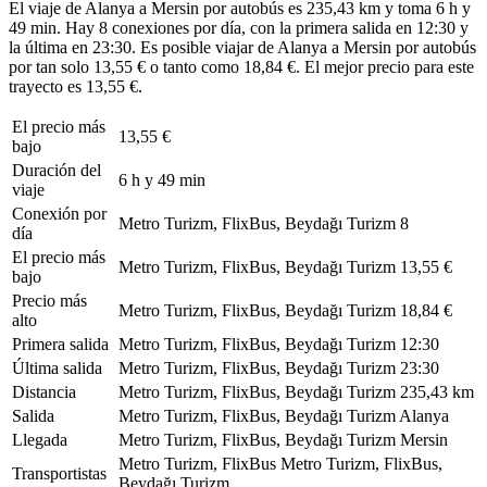
El viaje de Alanya a Mersin por autobús es 235,43 km y toma 6 h y
49 min. Hay 8 conexiones por día, con la primera salida en 12:30 y
la última en 23:30. Es posible viajar de Alanya a Mersin por autobús
por tan solo 13,55 € o tanto como 18,84 €. El mejor precio para este
trayecto es 13,55 €.
El precio más
13,55 €
bajo
Duración del
6 h y 49 min
viaje
Conexión por
Metro Turizm, FlixBus, Beydağı Turizm
8
día
El precio más
Metro Turizm, FlixBus, Beydağı Turizm
13,55 €
bajo
Precio más
Metro Turizm, FlixBus, Beydağı Turizm
18,84 €
alto
Primera salida
Metro Turizm, FlixBus, Beydağı Turizm
12:30
Última salida
Metro Turizm, FlixBus, Beydağı Turizm
23:30
Distancia
Metro Turizm, FlixBus, Beydağı Turizm
235,43 km
Salida
Metro Turizm, FlixBus, Beydağı Turizm
Alanya
Llegada
Metro Turizm, FlixBus, Beydağı Turizm
Mersin
Metro Turizm, FlixBus
Metro Turizm, FlixBus,
Transportistas
Beydağı Turizm