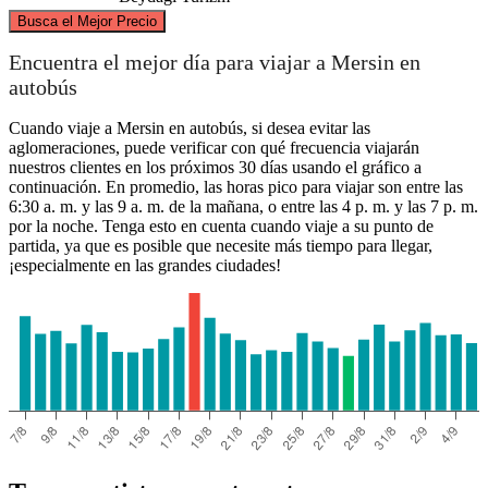
©
CARTO
, ©
OpenStreetMap
contributors
Busca el Mejor Precio
Encuentra el mejor día para viajar a Mersin en
autobús
Cuando viaje a Mersin en autobús, si desea evitar las
Mersin
aglomeraciones, puede verificar con qué frecuencia viajarán
nuestros clientes en los próximos 30 días usando el gráfico a
Alanya
continuación. En promedio, las horas pico para viajar son entre las
6:30 a. m. y las 9 a. m. de la mañana, o entre las 4 p. m. y las 7 p. m.
por la noche. Tenga esto en cuenta cuando viaje a su punto de
partida, ya que es posible que necesite más tiempo para llegar,
¡especialmente en las grandes ciudades!