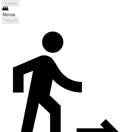
Search
Mersin
Search