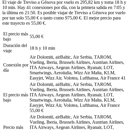
El viaje de Treviso a Génova por vuelo es 295,82 km y toma 18 h y
10 min. Hay 41 conexiones por día, con la primera salida en 7:05 y
la última en 21:50. Es posible viajar de Treviso a Génova por vuelo
por tan solo 55,00 € o tanto como 975,00 €. El mejor precio para
este trayecto es 55,00 €.
El precio más
55,00 €
bajo
Duración del
18 h y 10 min
viaje
Air Dolomiti, airBaltic, Air Serbia, TAROM,
Vueling, Iberia, Brussels Airlines, Austrian Airlines,
Conexión por
ITA Airways, Aegean Airlines, Ryanair, LOT,
día
Smartwings, Aeroitalia, Wizz Air Malta, KLM,
Easyjet, Wizz Air, Volotea, Lufthansa, Air France
41
Air Dolomiti, airBaltic, Air Serbia, TAROM,
Vueling, Iberia, Brussels Airlines, Austrian Airlines,
El precio más
ITA Airways, Aegean Airlines, Ryanair, LOT,
bajo
Smartwings, Aeroitalia, Wizz Air Malta, KLM,
Easyjet, Wizz Air, Volotea, Lufthansa, Air France
55,00 €
Air Dolomiti, airBaltic, Air Serbia, TAROM,
Vueling, Iberia, Brussels Airlines, Austrian Airlines,
Precio más
ITA Airways, Aegean Airlines, Ryanair, LOT,