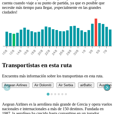
cuenta cuando viaje a su punto de partida, ya que es posible que
necesite más tiempo para llegar, ¡especialmente en las grandes
ciudades!
Genoa
Transportistas en esta ruta
Encuentra más información sobre los transportistas en esta ruta.
Aegean Airlines
Air Dolomiti
Air Serbia
airBaltic
Austrian A
Aegean Airlines es la aerolínea más grande de Grecia y opera vuelos
nacionales e internacionales a más de 150 destinos. Fundada en
1987, la aerolínea ha crecido hasta convertirse en un jugador