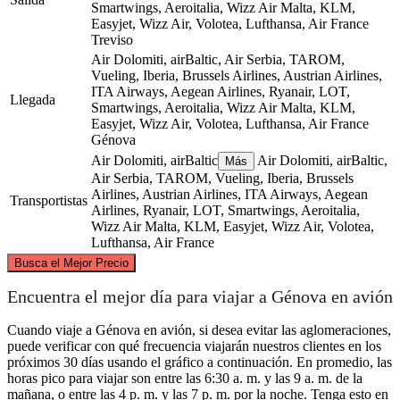
Smartwings, Aeroitalia, Wizz Air Malta, KLM,
Easyjet, Wizz Air, Volotea, Lufthansa, Air France
Treviso
Air Dolomiti, airBaltic, Air Serbia, TAROM,
Vueling, Iberia, Brussels Airlines, Austrian Airlines,
ITA Airways, Aegean Airlines, Ryanair, LOT,
Llegada
Smartwings, Aeroitalia, Wizz Air Malta, KLM,
Easyjet, Wizz Air, Volotea, Lufthansa, Air France
Génova
Air Dolomiti, airBaltic
Air Dolomiti, airBaltic,
Más
Air Serbia, TAROM, Vueling, Iberia, Brussels
Airlines, Austrian Airlines, ITA Airways, Aegean
Transportistas
Airlines, Ryanair, LOT, Smartwings, Aeroitalia,
Wizz Air Malta, KLM, Easyjet, Wizz Air, Volotea,
Lufthansa, Air France
©
CARTO
, ©
OpenStreetMap
contributors
Busca el Mejor Precio
Encuentra el mejor día para viajar a Génova en avión
Treviso
Cuando viaje a Génova en avión, si desea evitar las aglomeraciones,
puede verificar con qué frecuencia viajarán nuestros clientes en los
próximos 30 días usando el gráfico a continuación. En promedio, las
horas pico para viajar son entre las 6:30 a. m. y las 9 a. m. de la
mañana, o entre las 4 p. m. y las 7 p. m. por la noche. Tenga esto en