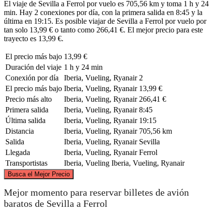
El viaje de Sevilla a Ferrol por vuelo es 705,56 km y toma 1 h y 24
min. Hay 2 conexiones por día, con la primera salida en 8:45 y la
última en 19:15. Es posible viajar de Sevilla a Ferrol por vuelo por
tan solo 13,99 € o tanto como 266,41 €. El mejor precio para este
trayecto es 13,99 €.
El precio más bajo
13,99 €
Duración del viaje
1 h y 24 min
Conexión por día
Iberia, Vueling, Ryanair
2
El precio más bajo
Iberia, Vueling, Ryanair
13,99 €
Precio más alto
Iberia, Vueling, Ryanair
266,41 €
Primera salida
Iberia, Vueling, Ryanair
8:45
Última salida
Iberia, Vueling, Ryanair
19:15
Distancia
Iberia, Vueling, Ryanair
705,56 km
Salida
Iberia, Vueling, Ryanair
Sevilla
Llegada
Iberia, Vueling, Ryanair
Ferrol
Transportistas
Iberia, Vueling
Iberia, Vueling, Ryanair
©
CARTO
, ©
OpenStreetMap
contributors
Busca el Mejor Precio
Ferrol
Mejor momento para reservar billetes de avión
baratos de Sevilla a Ferrol