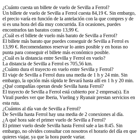
¿Cuánto cuesta un billete de vuelo de Sevilla a Ferrol?
Un billete de vuelo de Sevilla a Ferrol cuesta 84,19 €. Sin embargo,
el precio varía en función de la antelación con la que compres y de
si es una hora del día muy concurrida. En ocasiones, puedes
encontrarlos tan baratos como 13,99 €.
¿Cuál es el billete de vuelo más barato de Sevilla a Ferrol?
El billete más barato que puedes conseguir de Sevilla a Ferrol es
13,99 €. Recomendamos reservar lo antes posible y en horas no
punta para conseguir el billete más económico posible.
¿Cuál es la distancia entre Sevilla y Ferrol en vuelo?
La distancia de Sevilla a Ferrol es 705,56 km.
¿Cuánto dura el trayecto en vuelo entre Sevilla y Ferrol?
El viaje de Sevilla a Ferrol dura una media de 1 h y 24 min. Sin
embargo, la opción más rápida te llevará hasta allí en 1 h y 20 min.
¿Qué compañías operan desde Sevilla hasta Ferrol?
El trayecto de Sevilla a Ferrol está cubierto por 2 empresa(s). En
Virail puedes ver que Iberia, Vueling y Ryanair prestan servicios en
esta ruta.
¿Cuántos al día van de Sevilla a Ferrol?
De Sevilla hasta Ferrol hay una media de 2 conexiones al día.
¿A qué hora sale el primer vuelo de Sevilla a Ferrol?
El primer vuelo desde Sevilla hasta Ferrol sale a las 8:45. Sin
embargo, no olvides consultar con nosotros el horario del día en que
quieres viajar, ya que la hora puede variar.