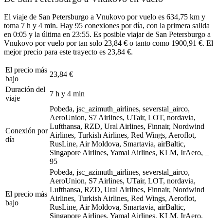
El viaje de San Petersburgo a Vnukovo por vuelo es 634,75 km y
toma 7 h y 4 min. Hay 95 conexiones por día, con la primera salida
en 0:05 y la última en 23:55. Es posible viajar de San Petersburgo a
Vnukovo por vuelo por tan solo 23,84 € o tanto como 1900,91 €. El
mejor precio para este trayecto es 23,84 €.
El precio más
23,84 €
bajo
Duración del
7 h y 4 min
viaje
Pobeda, jsc_azimuth_airlines, severstal_airco,
AeroUnion, S7 Airlines, UTair, LOT, nordavia,
Lufthansa, RZD, Ural Airlines, Finnair, Nordwind
Conexión por
Airlines, Turkish Airlines, Red Wings, Aeroflot,
día
RusLine, Air Moldova, Smartavia, airBaltic,
Singapore Airlines, Yamal Airlines, KLM, IrAero, _
95
Pobeda, jsc_azimuth_airlines, severstal_airco,
AeroUnion, S7 Airlines, UTair, LOT, nordavia,
Lufthansa, RZD, Ural Airlines, Finnair, Nordwind
El precio más
Airlines, Turkish Airlines, Red Wings, Aeroflot,
bajo
RusLine, Air Moldova, Smartavia, airBaltic,
Singapore Airlines, Yamal Airlines, KLM, IrAero, _