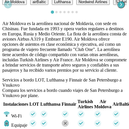
Air Moldova
airBaltic
Lufthansa
Nordwind Airlines
S7 Airli
Air Moldova es la aerolínea nacional de Moldavia, con sede en
Chisinau. Fue fundada en 1993 y opera vuelos regulares a destinos
en Europa, Rusia y Medio Oriente. La flota de la aerolínea consta de
aviones Airbus A319 y Embraer E190. Air Moldova ofrece
opciones de asientos en clase económica y ejecutiva, así como un
programa de viajero frecuente llamado "Club One". La aerolínea
tiene acuerdos de código compartido con varias otras aerolíneas,
incluidas Turkish Airlines y Air France. Air Moldova se compromete
a brindar servicios de transporte aéreo seguros y confiables a sus
pasajeros y ha recibido varios premios por su servicio al cliente.
Servicios a bordo LOT, Lufthansa y Finnair de San Petersburgo a
Vnukovo
Compara los servicios a bordo cuando viajes de San Petersburgo a
Vnukovo por plane.
Turkish
Air
Instalaciones
LOT
Lufthansa
Finnair
AirBalti
Airlines
Moldova
Wi-Fi
Equipaje