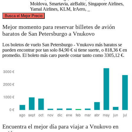
Moldova, Smartavia, airBaltic, Singapore Airlines,
Yamal Airlines, KLM, IrAero, _
©
CARTO
, ©
OpenStreetMap
contributors
Busca el Mejor Precio
Saint-Petersburg
Mejor momento para reservar billetes de avión
baratos de San Petersburgo a Vnukovo
Los boletos de vuelo San Petersburgo - Vnukovo más baratos se
pueden encontrar por tan solo 84,90 € si tiene suerte, o 818,36 € en
promedio. El boleto más caro puede costar tanto como 3305,12 €.
Vnukovo
Encuentra el mejor día para viajar a Vnukovo en