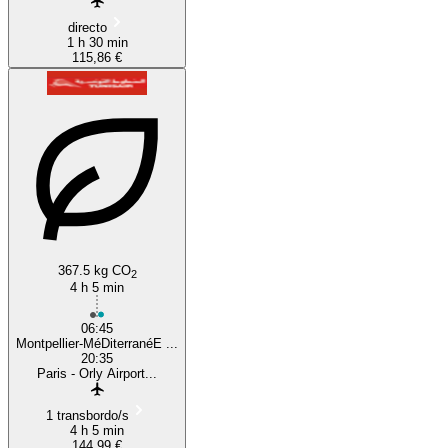
directo
1 h 30 min
115,86 €
367.5 kg CO
2
4 h 5 min
06:45
Montpellier-MéDiterranéE ...
20:35
Paris - Orly Airport...
1 transbordo/s
4 h 5 min
144,99 €