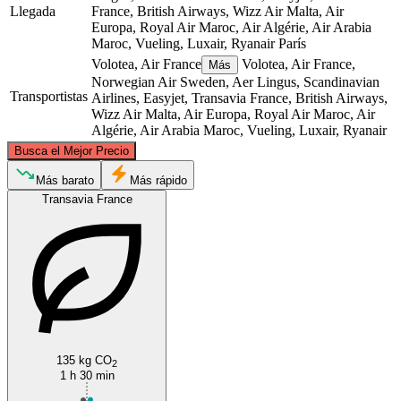
Llegada
France, British Airways, Wizz Air Malta, Air
Europa, Royal Air Maroc, Air Algérie, Air Arabia
Maroc, Vueling, Luxair, Ryanair
París
Volotea, Air France
Volotea, Air France,
Más
Norwegian Air Sweden, Aer Lingus, Scandinavian
Transportistas
Airlines, Easyjet, Transavia France, British Airways,
Wizz Air Malta, Air Europa, Royal Air Maroc, Air
Algérie, Air Arabia Maroc, Vueling, Luxair, Ryanair
©
CARTO
, ©
OpenStreetMap
contributors
Busca el Mejor Precio
Paris
Más barato
Más rápido
Transavia France
Montpellier
135 kg CO
2
1 h 30 min