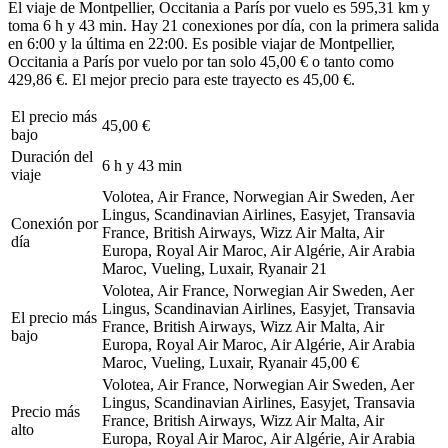
El viaje de Montpellier, Occitania a París por vuelo es 595,31 km y
toma 6 h y 43 min. Hay 21 conexiones por día, con la primera salida
en 6:00 y la última en 22:00. Es posible viajar de Montpellier,
Occitania a París por vuelo por tan solo 45,00 € o tanto como
429,86 €. El mejor precio para este trayecto es 45,00 €.
El precio más
45,00 €
bajo
Duración del
6 h y 43 min
viaje
Volotea, Air France, Norwegian Air Sweden, Aer
Lingus, Scandinavian Airlines, Easyjet, Transavia
Conexión por
France, British Airways, Wizz Air Malta, Air
día
Europa, Royal Air Maroc, Air Algérie, Air Arabia
Maroc, Vueling, Luxair, Ryanair
21
Volotea, Air France, Norwegian Air Sweden, Aer
Lingus, Scandinavian Airlines, Easyjet, Transavia
El precio más
France, British Airways, Wizz Air Malta, Air
bajo
Europa, Royal Air Maroc, Air Algérie, Air Arabia
Maroc, Vueling, Luxair, Ryanair
45,00 €
Volotea, Air France, Norwegian Air Sweden, Aer
Lingus, Scandinavian Airlines, Easyjet, Transavia
Precio más
France, British Airways, Wizz Air Malta, Air
alto
Europa, Royal Air Maroc, Air Algérie, Air Arabia