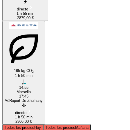
directo
1 h 55 min
2879,00 €
165 kg CO
2
1 h 50 min
14:55
Marsella
17:45
AéRoport De Zhulhany
directo
1 h 50 min
2906,00 €
Todos los precios
Hoy
Todos los precios
Mañana