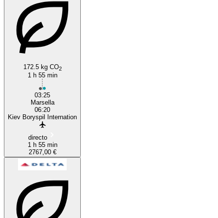
Marseille
172.5 kg CO
2
1 h 55 min
03:25
Marsella
06:20
Kiev Boryspil Internation
directo
1 h 55 min
2767,00 €