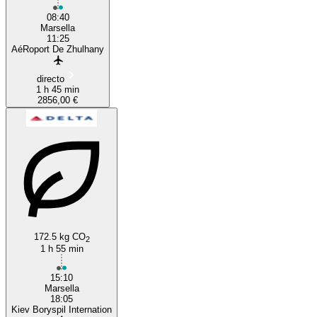
08:40
Marsella
11:25
AéRoport De Zhulhany
directo
1 h 45 min
2856,00 €
172.5 kg CO
2
1 h 55 min
15:10
Marsella
18:05
Kiev Boryspil Internation