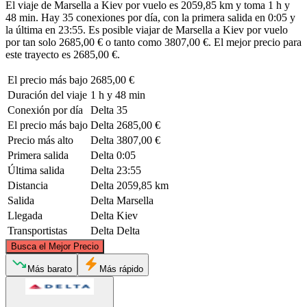
El viaje de Marsella a Kiev por vuelo es 2059,85 km y toma 1 h y
48 min. Hay 35 conexiones por día, con la primera salida en 0:05 y
la última en 23:55. Es posible viajar de Marsella a Kiev por vuelo
por tan solo 2685,00 € o tanto como 3807,00 €. El mejor precio para
este trayecto es 2685,00 €.
El precio más bajo
2685,00 €
Duración del viaje
1 h y 48 min
Conexión por día
Delta
35
El precio más bajo
Delta
2685,00 €
Precio más alto
Delta
3807,00 €
Primera salida
Delta
0:05
Última salida
Delta
23:55
Distancia
Delta
2059,85 km
Salida
Delta
Marsella
Llegada
Delta
Kiev
Transportistas
Delta
Delta
©
CARTO
, ©
OpenStreetMap
contributors
Busca el Mejor Precio
Más barato
Más rápido
Kyiv