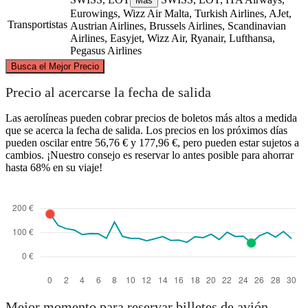
Más
Eurowings, Wizz Air Malta, Turkish Airlines, AJet,
Transportistas
Austrian Airlines, Brussels Airlines, Scandinavian
Airlines, Easyjet, Wizz Air, Ryanair, Lufthansa,
Pegasus Airlines
©
CARTO
, ©
OpenStreetMap
contributors
Busca el Mejor Precio
Precio al acercarse la fecha de salida
Berlin
Las aerolíneas pueden cobrar precios de boletos más altos a medida
que se acerca la fecha de salida. Los precios en los próximos días
pueden oscilar entre 56,76 € y 177,96 €, pero pueden estar sujetos a
cambios. ¡Nuestro consejo es reservar lo antes posible para ahorrar
hasta 68% en su viaje!
Cologne
Mejor momento para reservar billetes de avión