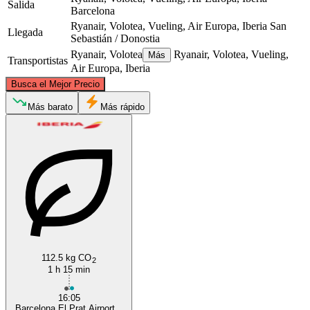
Salida
Barcelona
Ryanair, Volotea, Vueling, Air Europa, Iberia
San
Llegada
Sebastián / Donostia
Ryanair, Volotea
Ryanair, Volotea, Vueling,
Más
Transportistas
Air Europa, Iberia
©
CARTO
, ©
OpenStreetMap
contributors
Busca el Mejor Precio
San Sebastián / Donostia
Más barato
Más rápido
Barcelona
112.5 kg CO
2
1 h 15 min
16:05
Barcelona El Prat Airport...