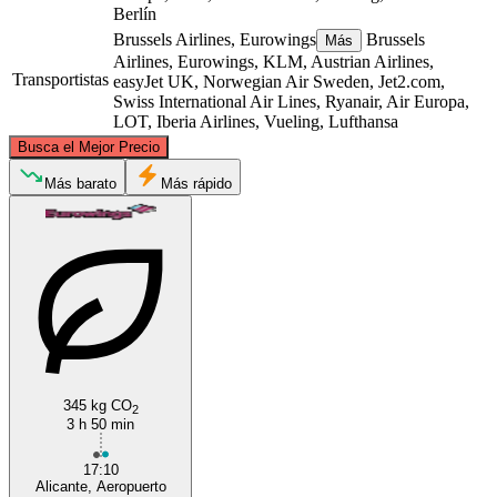
Berlín
Brussels Airlines, Eurowings
Brussels
Más
Airlines, Eurowings, KLM, Austrian Airlines,
Transportistas
easyJet UK, Norwegian Air Sweden, Jet2.com,
Swiss International Air Lines, Ryanair, Air Europa,
LOT, Iberia Airlines, Vueling, Lufthansa
©
CARTO
, ©
OpenStreetMap
contributors
Busca el Mejor Precio
Berlin
Más barato
Más rápido
Alicante
345 kg CO
2
3 h 50 min
17:10
Alicante, Aeropuerto