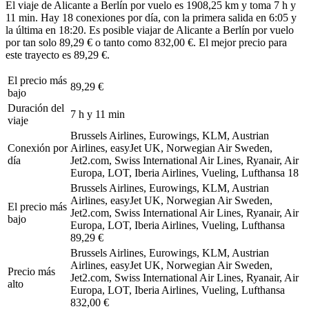
El viaje de Alicante a Berlín por vuelo es 1908,25 km y toma 7 h y
11 min. Hay 18 conexiones por día, con la primera salida en 6:05 y
la última en 18:20. Es posible viajar de Alicante a Berlín por vuelo
por tan solo 89,29 € o tanto como 832,00 €. El mejor precio para
este trayecto es 89,29 €.
El precio más
89,29 €
bajo
Duración del
7 h y 11 min
viaje
Brussels Airlines, Eurowings, KLM, Austrian
Conexión por
Airlines, easyJet UK, Norwegian Air Sweden,
día
Jet2.com, Swiss International Air Lines, Ryanair, Air
Europa, LOT, Iberia Airlines, Vueling, Lufthansa
18
Brussels Airlines, Eurowings, KLM, Austrian
Airlines, easyJet UK, Norwegian Air Sweden,
El precio más
Jet2.com, Swiss International Air Lines, Ryanair, Air
bajo
Europa, LOT, Iberia Airlines, Vueling, Lufthansa
89,29 €
Brussels Airlines, Eurowings, KLM, Austrian
Airlines, easyJet UK, Norwegian Air Sweden,
Precio más
Jet2.com, Swiss International Air Lines, Ryanair, Air
alto
Europa, LOT, Iberia Airlines, Vueling, Lufthansa
832,00 €