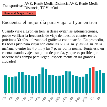
AVE, Renfe Media Distancia
AVE, Renfe Media
Transportistas
Distancia, TGV inOui
©
CARTO
, ©
OpenStreetMap
contributors
Busca el Mejor Precio
Lyon
Encuentra el mejor día para viajar a Lyon en tren
Cuando viaje a Lyon en tren, si desea evitar las aglomeraciones,
puede verificar la frecuencia de viaje de nuestros clientes en los
próximos 30 días utilizando el gráfico a continuación. En promedio,
las horas pico para viajar son entre las 6:30 a. m. y las 9 a. m. de la
mañana, o entre las 4 p. m. y las 7 p. m. por la noche. Tenga esto en
cuenta cuando viaje a su punto de partida, ya que es posible que
necesite más tiempo para llegar, ¡especialmente en las grandes
ciudades!
Valladolid