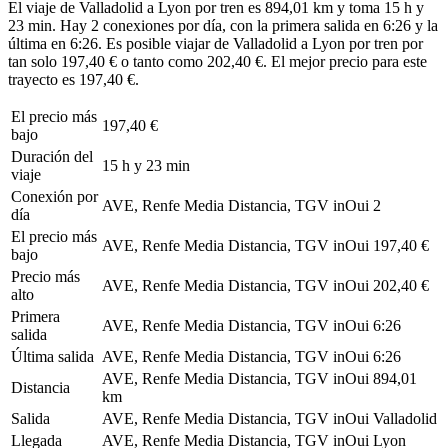
El viaje de Valladolid a Lyon por tren es 894,01 km y toma 15 h y
23 min. Hay 2 conexiones por día, con la primera salida en 6:26 y la
última en 6:26. Es posible viajar de Valladolid a Lyon por tren por
tan solo 197,40 € o tanto como 202,40 €. El mejor precio para este
trayecto es 197,40 €.
El precio más
197,40 €
bajo
Duración del
15 h y 23 min
viaje
Conexión por
AVE, Renfe Media Distancia, TGV inOui
2
día
El precio más
AVE, Renfe Media Distancia, TGV inOui
197,40 €
bajo
Precio más
AVE, Renfe Media Distancia, TGV inOui
202,40 €
alto
Primera
AVE, Renfe Media Distancia, TGV inOui
6:26
salida
Última salida
AVE, Renfe Media Distancia, TGV inOui
6:26
AVE, Renfe Media Distancia, TGV inOui
894,01
Distancia
km
Salida
AVE, Renfe Media Distancia, TGV inOui
Valladolid
Llegada
AVE, Renfe Media Distancia, TGV inOui
Lyon