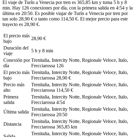
El viaje de Turín a Venecia por tren es 365,85 km y toma 5 h y 8
min. Hay 126 conexiones por día, con la primera salida en 4:54 y la
última en 20:50. Es posible viajar de Turín a Venecia por tren por
tan solo 28,90 € o tanto como 114,50 €. El mejor precio para este
trayecto es 28,90 €.
El precio más
28,90 €
bajo
Duración del
5 h y 8 min
viaje
Conexión por
Trenitalia, Intercity Notte, Regionale Veloce, Italo,
día
Frecciarossa
126
El precio más
Trenitalia, Intercity Notte, Regionale Veloce, Italo,
bajo
Frecciarossa
28,90 €
Precio más
Trenitalia, Intercity Notte, Regionale Veloce, Italo,
alto
Frecciarossa
114,50 €
Primera
Trenitalia, Intercity Notte, Regionale Veloce, Italo,
salida
Frecciarossa
4:54
Trenitalia, Intercity Notte, Regionale Veloce, Italo,
Última salida
Frecciarossa
20:50
Trenitalia, Intercity Notte, Regionale Veloce, Italo,
Distancia
Frecciarossa
365,85 km
Trenitalia, Intercity Notte, Regionale Veloce, Italo,
Salida