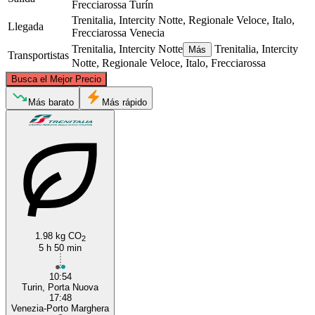
Frecciarossa
Turín
Trenitalia, Intercity Notte, Regionale Veloce, Italo,
Llegada
Frecciarossa
Venecia
Trenitalia, Intercity Notte
Trenitalia, Intercity
Más
Transportistas
Notte, Regionale Veloce, Italo, Frecciarossa
©
CARTO
, ©
OpenStreetMap
contributors
Busca el Mejor Precio
Más barato
Más rápido
Venice
Turin
1.98 kg CO
2
5 h 50 min
10:54
Turin, Porta Nuova
17:48
Venezia-Porto Marghera