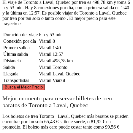
El viaje de Toronto a Laval, Quebec por tren es 498,78 km y toma 6
h y 53 min. Hay 8 conexiones por día, con la primera salida en 1:40
y la última en 12:57. Es posible viajar de Toronto a Laval, Quebec
por tren por tan solo o tanto como . El mejor precio para este
trayecto es .
Duración del viaje
6 h y 53 min
Conexión por día
Viarail
8
Primera salida
Viarail
1:40
Última salida
Viarail
12:57
Distancia
Viarail
498,78 km
Salida
Viarail
Toronto
Llegada
Viarail
Laval, Quebec
Transportistas
Viarail
Viarail
©
CARTO
, ©
OpenStreetMap
contributors
Busca el Mejor Precio
Mejor momento para reservar billetes de tren
Laval
baratos de Toronto a Laval, Quebec
Los boletos de tren Toronto - Laval, Quebec más baratos se pueden
encontrar por tan solo 65,43 € si tiene suerte, o 81,92 € en
promedio. El boleto más caro puede costar tanto como 99,56 €.