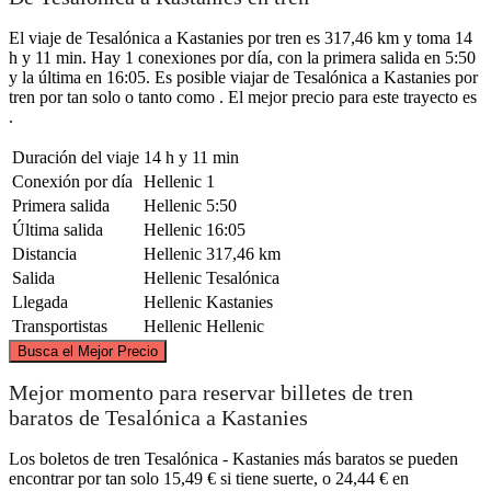
El viaje de Tesalónica a Kastanies por tren es 317,46 km y toma 14
h y 11 min. Hay 1 conexiones por día, con la primera salida en 5:50
y la última en 16:05. Es posible viajar de Tesalónica a Kastanies por
tren por tan solo o tanto como . El mejor precio para este trayecto es
.
Duración del viaje
14 h y 11 min
Conexión por día
Hellenic
1
Primera salida
Hellenic
5:50
Última salida
Hellenic
16:05
Distancia
Hellenic
317,46 km
Salida
Hellenic
Tesalónica
Llegada
Hellenic
Kastanies
Transportistas
Hellenic
Hellenic
©
CARTO
, ©
OpenStreetMap
contributors
Busca el Mejor Precio
Mejor momento para reservar billetes de tren
baratos de Tesalónica a Kastanies
Kastanies
Los boletos de tren Tesalónica - Kastanies más baratos se pueden
encontrar por tan solo 15,49 € si tiene suerte, o 24,44 € en