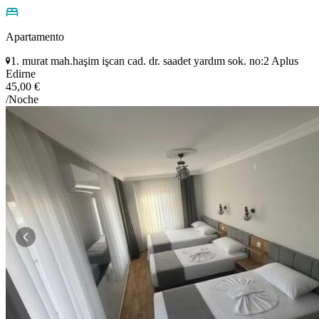
Apartamento
1. murat mah.haşim işcan cad. dr. saadet yardım sok. no:2 Aplus
Edirne
45,00 €
/Noche