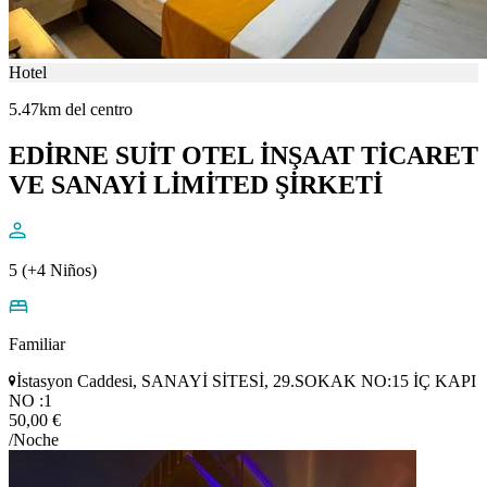
Hotel
5.47km del centro
EDİRNE SUİT OTEL İNŞAAT TİCARET
VE SANAYİ LİMİTED ŞİRKETİ
5 (+4 Niños)
Familiar
İstasyon Caddesi, SANAYİ SİTESİ, 29.SOKAK NO:15 İÇ KAPI
NO :1
50,00 €
/Noche