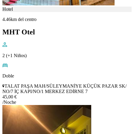
Hotel
4.46km del centro
MHT Otel
2 (+1 Niños)
Doble
TALAT PAŞA MAH/SÜLEYMANİYE KÜÇÜK PAZAR SK/
NO/7 İÇ KAPI/NO/1 MERKEZ EDİRNE 7
45,00 €
/Noche