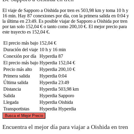
El viaje de Sapporo a Oishida por tren es 503,98 km y toma 10 h y
16 min. Hay 87 conexiones por día, con la primera salida en 0:04 y
la última en 23:49. Es posible viajar de Sapporo a Oishida por tren
por tan solo 152,04 € o tanto como 200,10 €. El mejor precio para
este trayecto es 152,04 €.
El precio más bajo
152,04 €
Duración del viaje
10 h y 16 min
Conexión por día
Hyperdia
87
El precio más bajo
Hyperdia
152,04 €
Precio más alto
Hyperdia
200,10 €
Primera salida
Hyperdia
0:04
Última salida
Hyperdia
23:49
Distancia
Hyperdia
503,98 km
Salida
Hyperdia
Sapporo
Llegada
Hyperdia
Oishida
Transportistas
Hyperdia
Hyperdia
©
CARTO
, ©
OpenStreetMap
contributors
Busca el Mejor Precio
Sapporo
Encuentra el mejor día para viajar a Oishida en tren