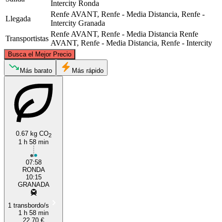
Intercity
Ronda
Renfe AVANT, Renfe - Media Distancia, Renfe -
Llegada
Intercity
Granada
Renfe AVANT, Renfe - Media Distancia
Renfe
Transportistas
AVANT, Renfe - Media Distancia, Renfe - Intercity
©
CARTO
, ©
OpenStreetMap
contributors
Busca el Mejor Precio
Más barato
Más rápido
Granada
0.67 kg CO
2
1 h 58 min
Ronda
07:58
RONDA
10:15
GRANADA
1 transbordo/s
1 h 58 min
22,70 €