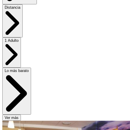
Distancia
1 Adulto
Lo más barato
Ver más