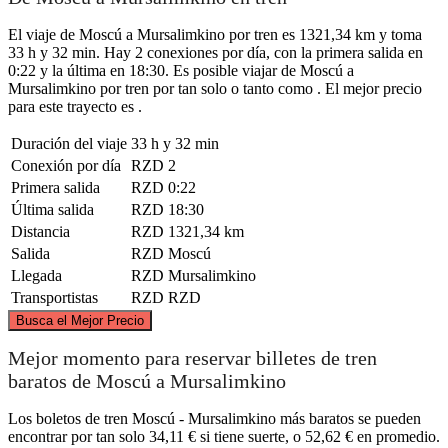
El viaje de Moscú a Mursalimkino por tren es 1321,34 km y toma
33 h y 32 min. Hay 2 conexiones por día, con la primera salida en
0:22 y la última en 18:30. Es posible viajar de Moscú a
Mursalimkino por tren por tan solo o tanto como . El mejor precio
para este trayecto es .
Duración del viaje
33 h y 32 min
Conexión por día
RZD
2
Primera salida
RZD
0:22
Última salida
RZD
18:30
Distancia
RZD
1321,34 km
Salida
RZD
Moscú
Llegada
RZD
Mursalimkino
Transportistas
RZD
RZD
©
CARTO
, ©
OpenStreetMap
contributors
Busca el Mejor Precio
Mejor momento para reservar billetes de tren
baratos de Moscú a Mursalimkino
Los boletos de tren Moscú - Mursalimkino más baratos se pueden
encontrar por tan solo 34,11 € si tiene suerte, o 52,62 € en promedio.
Moscow