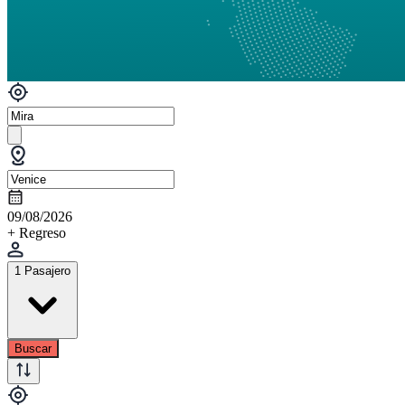
09/08/2026
+ Regreso
1 Pasajero
Buscar