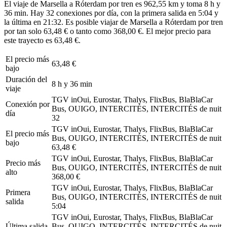
El viaje de Marsella a Róterdam por tren es 962,55 km y toma 8 h y
36 min. Hay 32 conexiones por día, con la primera salida en 5:04 y
la última en 21:32. Es posible viajar de Marsella a Róterdam por tren
por tan solo 63,48 € o tanto como 368,00 €. El mejor precio para
este trayecto es 63,48 €.
El precio más
63,48 €
bajo
Duración del
8 h y 36 min
viaje
TGV inOui, Eurostar, Thalys, FlixBus, BlaBlaCar
Conexión por
Bus, OUIGO, INTERCITÉS, INTERCITÉS de nuit
día
32
TGV inOui, Eurostar, Thalys, FlixBus, BlaBlaCar
El precio más
Bus, OUIGO, INTERCITÉS, INTERCITÉS de nuit
bajo
63,48 €
TGV inOui, Eurostar, Thalys, FlixBus, BlaBlaCar
Precio más
Bus, OUIGO, INTERCITÉS, INTERCITÉS de nuit
alto
368,00 €
TGV inOui, Eurostar, Thalys, FlixBus, BlaBlaCar
Primera
Bus, OUIGO, INTERCITÉS, INTERCITÉS de nuit
salida
5:04
TGV inOui, Eurostar, Thalys, FlixBus, BlaBlaCar
Última salida
Bus, OUIGO, INTERCITÉS, INTERCITÉS de nuit