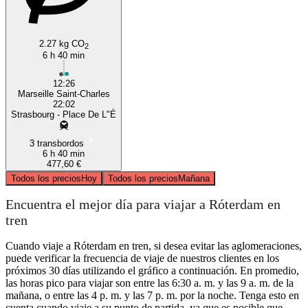
Marseille
2.27 kg CO
2
6 h 40 min
12:26
Marseille Saint-Charles
22:02
Strasbourg - Place De L"É
3 transbordos
6 h 40 min
477,60 €
Todos los precios
Hoy
Todos los precios
Mañana
Encuentra el mejor día para viajar a Róterdam en
tren
Cuando viaje a Róterdam en tren, si desea evitar las aglomeraciones,
puede verificar la frecuencia de viaje de nuestros clientes en los
próximos 30 días utilizando el gráfico a continuación. En promedio,
las horas pico para viajar son entre las 6:30 a. m. y las 9 a. m. de la
mañana, o entre las 4 p. m. y las 7 p. m. por la noche. Tenga esto en
cuenta cuando viaje a su punto de partida, ya que es posible que