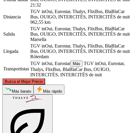
21:32
TGV inOui, Eurostar, Thalys, FlixBus, BlaBlaCar
Distancia
Bus, OUIGO, INTERCITÉS, INTERCITÉS de nuit
962,55 km
TGV inOui, Eurostar, Thalys, FlixBus, BlaBlaCar
Salida
Bus, OUIGO, INTERCITÉS, INTERCITÉS de nuit
Marsella
TGV inOui, Eurostar, Thalys, FlixBus, BlaBlaCar
Llegada
Bus, OUIGO, INTERCITÉS, INTERCITÉS de nuit
Róterdam
TGV inOui, Eurostar
TGV inOui, Eurostar,
Más
Transportistas
Thalys, FlixBus, BlaBlaCar Bus, OUIGO,
INTERCITÉS, INTERCITÉS de nuit
©
CARTO
, ©
OpenStreetMap
contributors
Busca el Mejor Precio
Rotterdam
Más barato
Más rápido