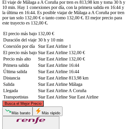
El viaje de Málaga a A Coruña por tren es 813,98 km y toma 30 h y
10 min. Hay 1 conexiones por día, con la primera salida en 16:44 y
la última en 16:44. Es posible viajar de Málaga a A Coruña por tren
por tan solo 132,00 € o tanto como 132,00 €. El mejor precio para
este trayecto es 132,00 €.
El precio más bajo
132,00 €
Duración del viaje
30 h y 10 min
Conexión por día
Star East Airline
1
El precio más bajo
Star East Airline
132,00 €
Precio más alto
Star East Airline
132,00 €
Primera salida
Star East Airline
16:44
Última salida
Star East Airline
16:44
Distancia
Star East Airline
813,98 km
Salida
Star East Airline
Málaga
Llegada
Star East Airline
A Coruña
Transportistas
Star East Airline
Star East Airline
©
CARTO
, ©
OpenStreetMap
contributors
Busca el Mejor Precio
A Coruña
Más barato
Más rápido