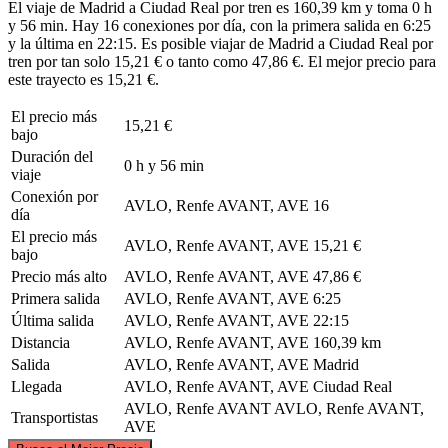
El viaje de Madrid a Ciudad Real por tren es 160,39 km y toma 0 h
y 56 min. Hay 16 conexiones por día, con la primera salida en 6:25
y la última en 22:15. Es posible viajar de Madrid a Ciudad Real por
tren por tan solo 15,21 € o tanto como 47,86 €. El mejor precio para
este trayecto es 15,21 €.
El precio más
15,21 €
bajo
Duración del
0 h y 56 min
viaje
Conexión por
AVLO, Renfe AVANT, AVE
16
día
El precio más
AVLO, Renfe AVANT, AVE
15,21 €
bajo
Precio más alto
AVLO, Renfe AVANT, AVE
47,86 €
Primera salida
AVLO, Renfe AVANT, AVE
6:25
Última salida
AVLO, Renfe AVANT, AVE
22:15
Distancia
AVLO, Renfe AVANT, AVE
160,39 km
Salida
AVLO, Renfe AVANT, AVE
Madrid
Llegada
AVLO, Renfe AVANT, AVE
Ciudad Real
AVLO, Renfe AVANT
AVLO, Renfe AVANT,
Transportistas
AVE
©
CARTO
, ©
OpenStreetMap
contributors